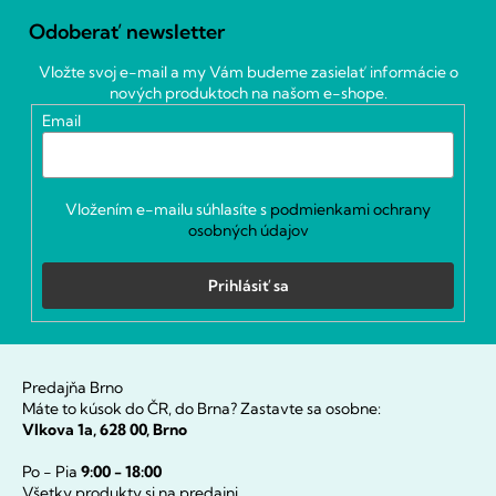
á
Odoberať newsletter
p
ä
Vložte svoj e-mail a my Vám budeme zasielať informácie o
t
nových produktoch na našom e-shope.
i
Email
e
Vložením e-mailu súhlasíte s
podmienkami ochrany
osobných údajov
Prihlásiť sa
Predajňa Brno
Máte to kúsok do ČR, do Brna? Zastavte sa osobne:
Vlkova 1a, 628 00, Brno
Po - Pia
9:00 - 18:00
Všetky produkty si na predajni