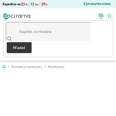
Prejsť
23
:
12
:
38
Expedícia za
h
m
s
POZAJTRA DOMA
na
obsah
Hľadať
Domov
Počítače a notebooky
Notebooky