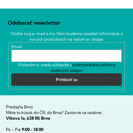
Z
á
Odoberať newsletter
p
ä
Vložte svoj e-mail a my Vám budeme zasielať informácie o
t
nových produktoch na našom e-shope.
i
Email
e
Vložením e-mailu súhlasíte s
podmienkami ochrany
osobných údajov
Prihlásiť sa
Predajňa Brno
Máte to kúsok do ČR, do Brna? Zastavte sa osobne:
Vlkova 1a, 628 00, Brno
Po - Pia
9:00 - 18:00