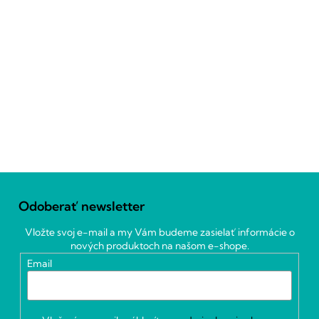
Z
á
Odoberať newsletter
p
ä
Vložte svoj e-mail a my Vám budeme zasielať informácie o
t
nových produktoch na našom e-shope.
i
Email
e