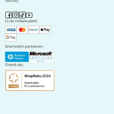
Návody
U nás môžete platiť:
Sme hrdým partnerom:
Ocenili nás: