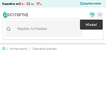
Prejsť
0
:
32
:
17
Expedícia za
h
m
s
ZAJTRA DOMA
na
obsah
Hľadať
Domov
Komponenty
Operačné pamäte