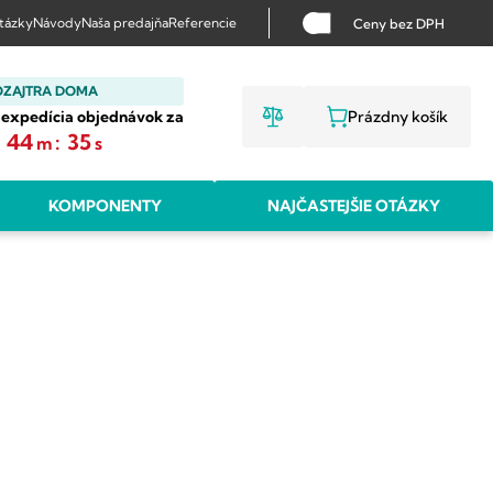
otázky
Návody
Naša predajňa
Referencie
Ceny bez DPH
OZAJTRA DOMA
 expedícia objednávok za
Prázdny košík
NÁKUPNÝ KO
:
44
:
35
m
s
KOMPONENTY
NAJČASTEJŠIE OTÁZKY