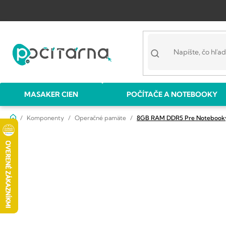
Prejsť
na
obsah
MASAKER CIEN
POČÍTAČE A NOTEBOOKY
Domov
Komponenty
Operačné pamäte
8GB RAM DDR5 Pre Noteboo