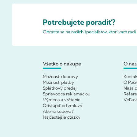
Potrebujete poradiť?
Obráťte sa na našich špecialistov, ktorí vám rad
Všetko o nákupe
O nás
Možnosti dopravy
Konta
Možnosti platby
O Počí
Splátkový predaj
Naša p
Sprievodca reklamáciou
Refere
Výmena a vrátenie
Veľko
Odstúpiť od zmluvy
Ako nakupovať
Najčastejšie otázky