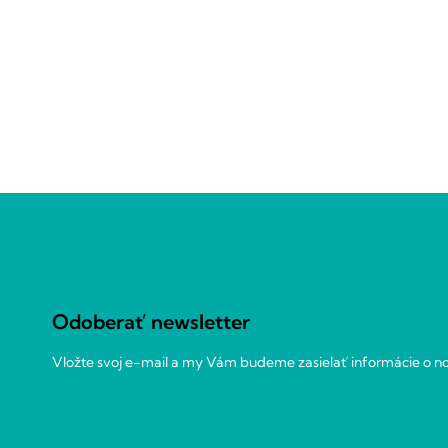
Z
á
p
ä
t
Odoberať newsletter
i
e
Vložte svoj e-mail a my Vám budeme zasielať informácie o 