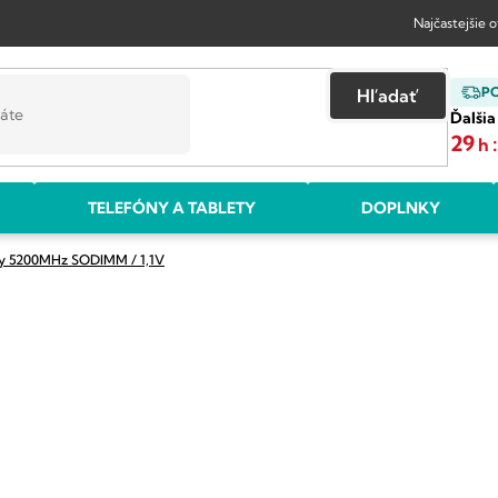
Najčastejšie 
P
Hľadať
Ďalšia
29
h
TELEFÓNY A TABLETY
DOPLNKY
ky 5200MHz
SODIMM / 1,1V