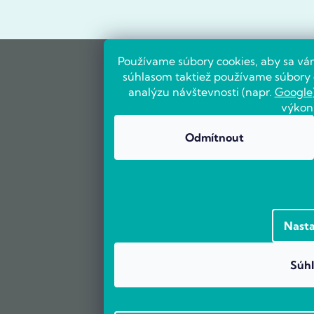
Používame súbory cookies, aby sa vá
súhlasom taktiež používame súbory c
analýzu návštevnosti (napr.
Google
výkon
Odmítnout
Nasta
Súhl