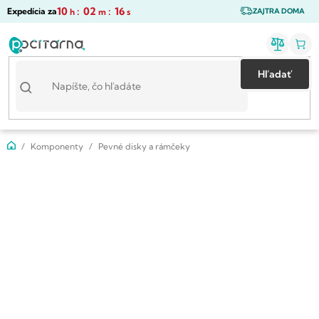
Prejsť
10
:
02
:
16
Expedícia za
h
m
s
ZAJTRA DOMA
na
obsah
Hľadať
Domov
Komponenty
Pevné disky a rámčeky