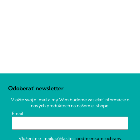
Z
á
Odoberať newsletter
p
ä
Vložte svoj e-mail a my Vám budeme zasielať informácie o
t
nových produktoch na našom e-shope.
i
Email
e
Vložením e-mailu súhlasíte s
podmienkami ochrany