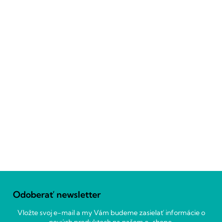
Z
á
Odoberať newsletter
p
ä
Vložte svoj e-mail a my Vám budeme zasielať informácie o
t