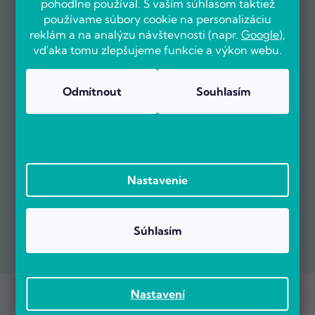
pohodlne používal. S vaším súhlasom taktiež
používame súbory cookie na personalizáciu
reklám a na analýzu návštevnosti (napr.
Google
),
vďaka tomu zlepšujeme funkcie a výkon webu.
Odmítnout
Souhlasím
Nastavenie
Súhlasím
Prebieha Masaker cien! Navyše objednávky nad 100 EUR sú s
Copyright 2026
POČÍTÁRNA.SK
. Všetky práva vyhradené.
Nastavení
dopravou zadarmo.
Vytvoril Shoptet Premium