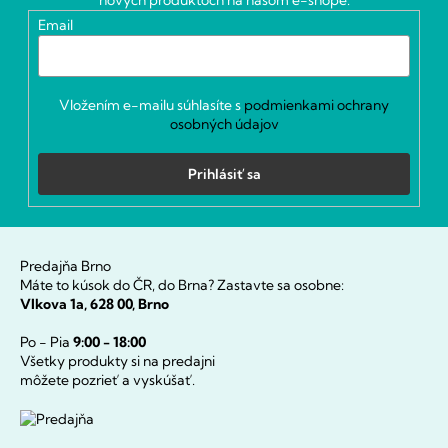
nových produktoch na našom e-shope.
i
Email
e
Vložením e-mailu súhlasíte s
podmienkami ochrany
osobných údajov
Prihlásiť sa
Predajňa Brno
Máte to kúsok do ČR, do Brna? Zastavte sa osobne:
Vlkova 1a, 628 00, Brno
Po - Pia
9:00 - 18:00
Všetky produkty si na predajni
môžete pozrieť a vyskúšať.