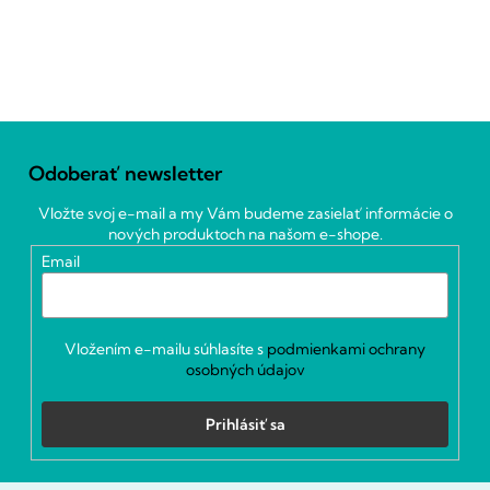
Z
á
Odoberať newsletter
p
ä
Vložte svoj e-mail a my Vám budeme zasielať informácie o
t
nových produktoch na našom e-shope.
i
Email
e
Vložením e-mailu súhlasíte s
podmienkami ochrany
osobných údajov
Prihlásiť sa