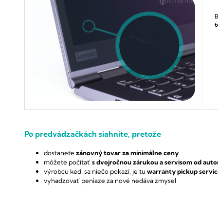
B
t
Po predvádzačkách siahnite, pretože
dostanete
zánovný tovar za minimálne ceny
môžete počítať
s dvojročnou zárukou a servisom od auto
výrobcu
keď sa niečo pokazí, je tu
warranty pickup servi
vyhadzovať peniaze za nové nedáva zmysel