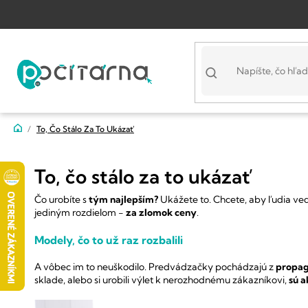
Prejsť
na
obsah
Domov
To, Čo Stálo Za To Ukázať
To, čo stálo za to ukázať
Čo urobíte s
tým najlepším?
Ukážete to.
Chcete, aby ľudia vede
jediným rozdielom -
za zlomok ceny
.
Modely, čo to už raz rozbalili
A vôbec im to neuškodilo.
Predvádzačky pochádzajú z
propag
sklade, alebo si urobili výlet k nerozhodnému zákazníkovi,
sú a