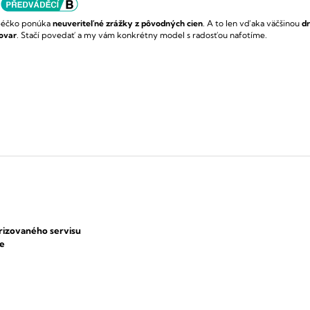
éčko ponúka
neuveriteľné zrážky z pôvodných cien
.
A to len vďaka väčšinou
d
ovar
.
Stačí povedať a my vám konkrétny model s radosťou nafotíme.
rizovaného servisu
ce