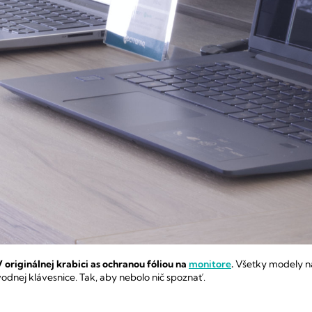
 originálnej krabici as ochranou fóliou na
monitore
.
Všetky modely n
odnej klávesnice.
Tak, aby nebolo nič spoznať.