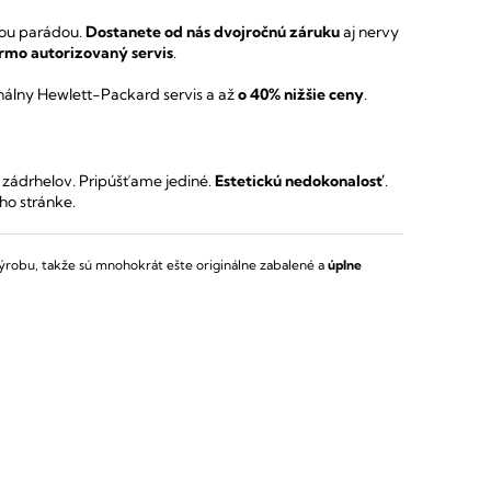
kou parádou.
Dostanete od nás dvojročnú záruku
aj nervy
rmo autorizovaný servis
.
inálny Hewlett-Packard servis a až
o 40% nižšie ceny
.
 zádrhelov.
Pripúšťame jediné.
Estetickú nedokonalosť
.
ho stránke.
ýrobu, takže sú mnohokrát ešte originálne zabalené a
úplne