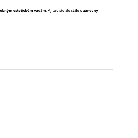
robným estetickým vadám
.
Aj tak ide ale stále o
zánovný