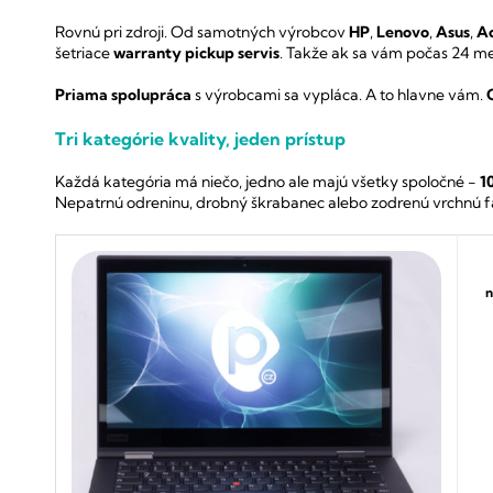
Rovnú pri zdroji.
Od samotných výrobcov
HP
,
Lenovo
,
Asus
,
A
šetriace
warranty pickup servis
.
Takže ak sa vám počas 24 me
Priama spolupráca
s výrobcami sa vypláca.
A to hlavne vám.
Tri kategórie kvality, jeden prístup
Každá kategória má niečo, jedno ale majú všetky spoločné -
1
Nepatrnú odreninu, drobný škrabanec alebo zodrenú vrchnú f
n