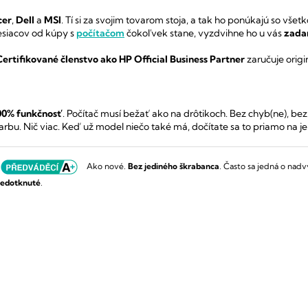
cer
,
Dell
a
MSI
.
Tí si za svojim tovarom stoja, a tak ho ponúkajú so všet
siacov od kúpy s
počítačom
čokoľvek stane, vyzdvihne ho u vás
zada
Certifikované členstvo ako HP Official Business Partner
zaručuje orig
00% funkčnosť
.
Počítač musí bežať ako na drôtikoch.
Bez chyb(ne), bez
arbu.
Nič viac.
Keď už model niečo také má, dočítate sa to priamo na je
Ako nové.
Bez jediného škrabanca
.
Často sa jedná o nadv
edotknuté
.