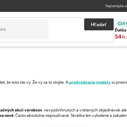
Najčastejšie 
V
Hľadať
Ďalšia
54
h
li, že toto ste vy.
Že vy za to stojíte.
A
predvádzacie modely
sú presn
ačných akcií výrobcov
, nevyzdvihnutých a vrátených objednávok al
ko nové
.
Často absolútne nepoužívané.
Skrátka len vybalené a zabalen