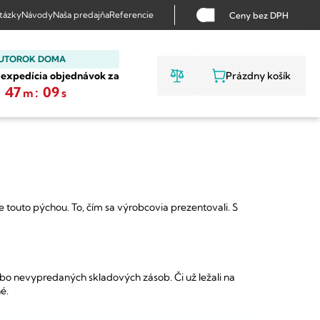
otázky
Návody
Naša predajňa
Referencie
Ceny bez DPH
 UTOROK DOMA
 expedícia objednávok za
Prázdny košík
NÁKUPNÝ KO
:
47
:
08
m
s
e touto pýchou.
To, čím sa výrobcovia prezentovali.
S
ebo nevypredaných skladových zásob.
Či už ležali na
é.