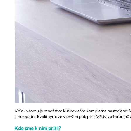
Vďaka tomu je množstvo kúskov ešte kompletne nastrojené.
V
sme opatrili kvalitnými vinylovými polepmi.
Vždy vo farbe pôv
Kde sme k nim prišli?