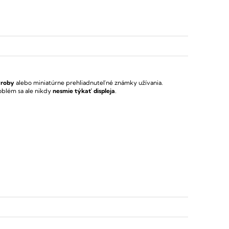
ýroby
alebo miniatúrne prehliadnuteľné známky užívania.
oblém sa ale nikdy
nesmie týkať displeja
.