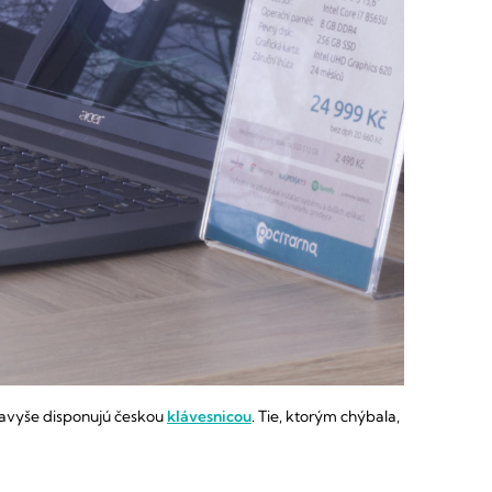
avyše disponujú českou
klávesnicou
.
Tie, ktorým chýbala,