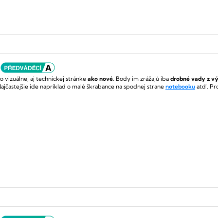
o vizuálnej aj technickej stránke
ako nové
.
Body im zrážajú iba
drobné vady z v
ajčastejšie ide napríklad o malé škrabance na spodnej strane
notebooku
atď. Pr