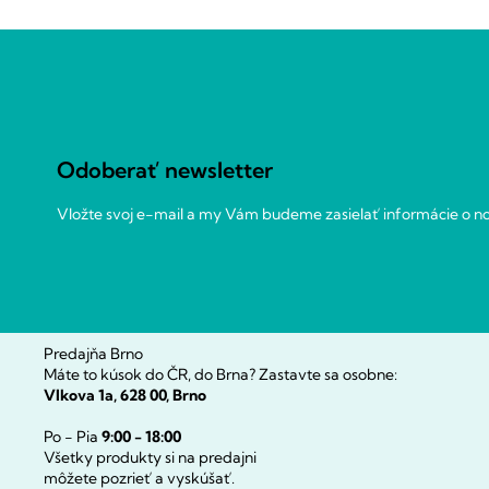
Z
á
p
ä
t
Odoberať newsletter
i
e
Vložte svoj e-mail a my Vám budeme zasielať informácie o 
Predajňa Brno
Máte to kúsok do ČR, do Brna? Zastavte sa osobne:
Vlkova 1a, 628 00, Brno
Po - Pia
9:00 - 18:00
Všetky produkty si na predajni
môžete pozrieť a vyskúšať.