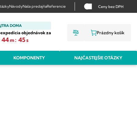
otázky
Návody
Naša predajňa
Referencie
Ceny bez DPH
AJTRA DOMA
 expedícia objednávok za
Prázdny košík
NÁKUPNÝ KO
44
:
44
m
s
KOMPONENTY
NAJČASTEJŠIE OTÁZKY