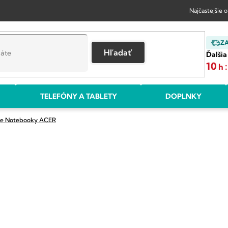
Najčastejšie 
Z
Hľadať
Ďalšia
10
:
h
TELEFÓNY A TABLETY
DOPLNKY
ie Notebooky ACER