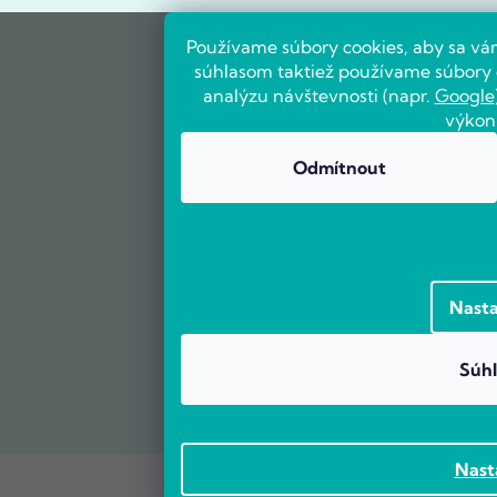
Používame súbory cookies, aby sa vá
súhlasom taktiež používame súbory c
analýzu návštevnosti (napr.
Google
výkon
Odmítnout
Nasta
Súhl
Nast
Vytvoril Shoptet Premium