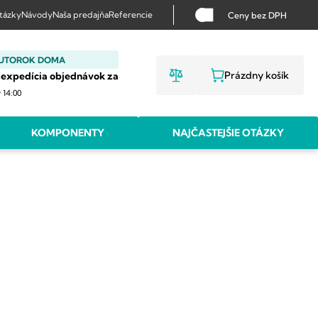
otázky
Návody
Naša predajňa
Referencie
Ceny bez DPH
 UTOROK DOMA
Prázdny košík
 expedícia objednávok za
NÁKUPNÝ KO
v 14:00
KOMPONENTY
NAJČASTEJŠIE OTÁZKY