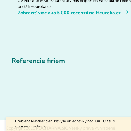
Už viac ako 5000 zákazníkov nás odporúča na základe recenz
portáli Heureka.cz.
Zobraziť viac ako 5 000 recenzií na Heureka.cz
Referencie firiem
Prebieha Masaker cien! Navyše objednávky nad 100 EUR sú s
dopravou zadarmo.
Copyright 2026
POČÍTÁRNA.SK
. Všetky práva vyhradené.