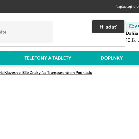
Najčastejšie 
Hľadať
V
Ďalšia
10.8.
TELEFÓNY A TABLETY
DOPLNKY
Na Klávesnici
Bílé Znaky Na Transparentním Podkladu