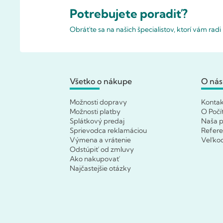
Potrebujete poradiť?
Obráťte sa na našich špecialistov, ktorí vám rad
Všetko o nákupe
O nás
Možnosti dopravy
Konta
Možnosti platby
O Počí
Splátkový predaj
Naša p
Sprievodca reklamáciou
Refere
Výmena a vrátenie
Veľko
Odstúpiť od zmluvy
Ako nakupovať
Najčastejšie otázky