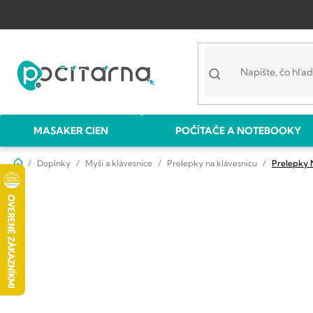
Prejsť
na
obsah
MASAKER CIEN
POČÍTAČE A NOTEBOOKY
Domov
Doplnky
Myši a klávesnice
Prelepky na klávesnicu
Prelepky 