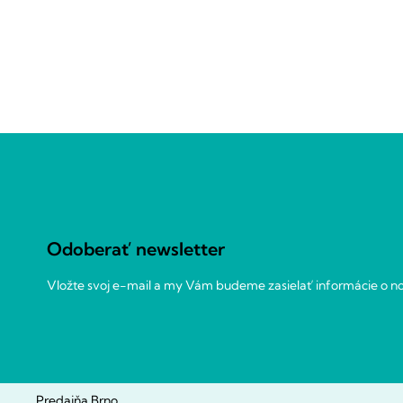
Z
á
p
ä
t
Odoberať newsletter
i
e
Vložte svoj e-mail a my Vám budeme zasielať informácie o 
Predajňa Brno