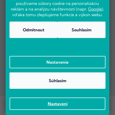
používame súbory cookie na personalizáciu
reklám a na analýzu návštevnosti (napr.
Google
),
vďaka tomu zlepšujeme funkcie a výkon webu.
Odmítnout
Souhlasím
Nastavenie
Súhlasím
Prebieha Masaker cien! Navyše objednávky nad 100 EUR sú s
Copyright 2026
POČÍTÁRNA.SK
. Všetky práva vyhradené.
Nastavení
dopravou zadarmo.
Vytvoril Shoptet Premium