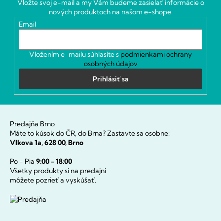
Vložte svoj e-mail a my Vám budeme zasielať informácie o
t
nových produktoch na našom e-shope.
i
Email
e
Vložením e-mailu súhlasíte s
podmienkami ochrany
osobných údajov
Prihlásiť sa
Predajňa Brno
Máte to kúsok do ČR, do Brna? Zastavte sa osobne:
Vlkova 1a, 628 00, Brno
Po - Pia
9:00 - 18:00
Všetky produkty si na predajni
môžete pozrieť a vyskúšať.