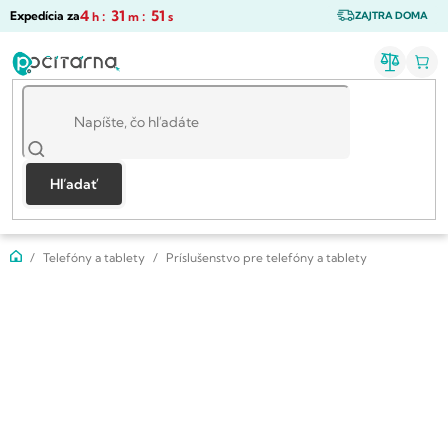
Prejsť
4
:
31
:
51
Expedícia za
h
m
s
ZAJTRA DOMA
na
obsah
Hľadať
Domov
Telefóny a tablety
Príslušenstvo pre telefóny a tablety