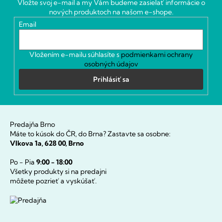
Vložte svoj e-mail a my Vám budeme zasielať informácie o
t
nových produktoch na našom e-shope.
i
Email
e
Vložením e-mailu súhlasíte s
podmienkami ochrany
osobných údajov
Prihlásiť sa
Predajňa Brno
Máte to kúsok do ČR, do Brna? Zastavte sa osobne:
Vlkova 1a, 628 00, Brno
Po - Pia
9:00 - 18:00
Všetky produkty si na predajni
môžete pozrieť a vyskúšať.