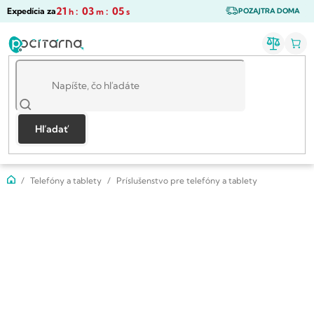
Prejsť
21
:
03
:
05
Expedícia za
h
m
s
POZAJTRA DOMA
na
obsah
Hľadať
Domov
Telefóny a tablety
Príslušenstvo pre telefóny a tablety