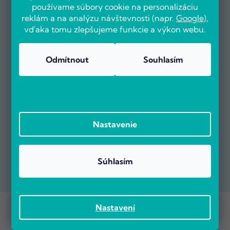
používame súbory cookie na personalizáciu
reklám a na analýzu návštevnosti (napr.
Google
),
vďaka tomu zlepšujeme funkcie a výkon webu.
Odmítnout
Souhlasím
Nastavenie
Súhlasím
Prebieha Masaker cien! Navyše objednávky nad 100 EUR sú s
Copyright 2026
POČÍTÁRNA.SK
. Všetky práva vyhradené.
Nastavení
dopravou zadarmo.
Vytvoril Shoptet Premium