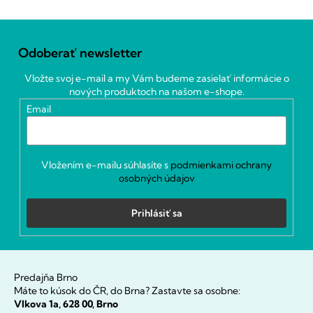
Z
á
Odoberať newsletter
p
ä
Vložte svoj e-mail a my Vám budeme zasielať informácie o
t
nových produktoch na našom e-shope.
i
Email
e
Vložením e-mailu súhlasíte s
podmienkami ochrany
osobných údajov
Prihlásiť sa
Predajňa Brno
Máte to kúsok do ČR, do Brna? Zastavte sa osobne:
Vlkova 1a, 628 00, Brno