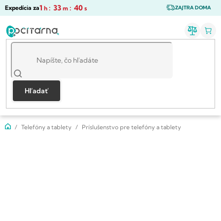
Prejsť
1
:
33
:
39
Expedícia za
h
m
s
ZAJTRA DOMA
na
obsah
Hľadať
Domov
Telefóny a tablety
Príslušenstvo pre telefóny a tablety