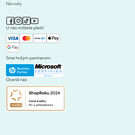
Návody
U nás môžete platiť:
Sme hrdým partnerom:
Ocenili nás: