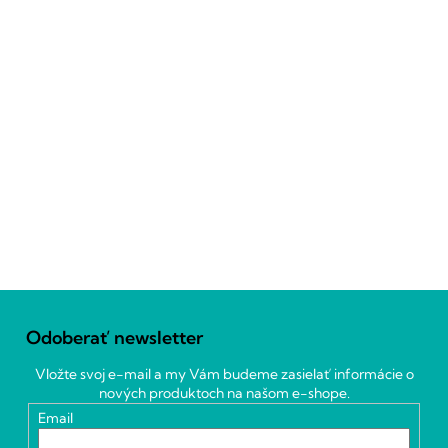
Z
á
Odoberať newsletter
p
ä
Vložte svoj e-mail a my Vám budeme zasielať informácie o
t
nových produktoch na našom e-shope.
i
Email
e