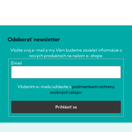
Z
á
Odoberať newsletter
p
ä
Vložte svoj e-mail a my Vám budeme zasielať informácie o
t
nových produktoch na našom e-shope.
i
Email
e
Vložením e-mailu súhlasíte s
podmienkami ochrany
osobných údajov
Prihlásiť sa