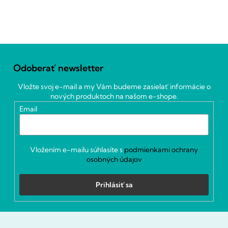
Z
á
Odoberať newsletter
p
ä
Vložte svoj e-mail a my Vám budeme zasielať informácie o
t
nových produktoch na našom e-shope.
i
Email
e
Vložením e-mailu súhlasíte s
podmienkami ochrany
osobných údajov
Prihlásiť sa