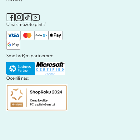
U nás môžete platiť:
Sme hrdým partnerom:
Ocenili nás: