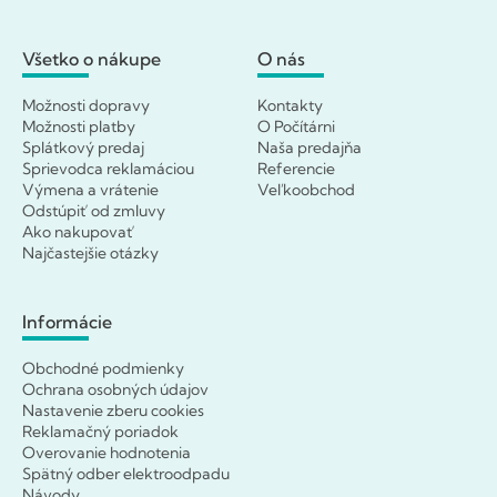
Všetko o nákupe
O nás
Možnosti dopravy
Kontakty
Možnosti platby
O Počítárni
Splátkový predaj
Naša predajňa
Sprievodca reklamáciou
Referencie
Výmena a vrátenie
Veľkoobchod
Odstúpiť od zmluvy
Ako nakupovať
Najčastejšie otázky
Informácie
Obchodné podmienky
Ochrana osobných údajov
Nastavenie zberu cookies
Reklamačný poriadok
Overovanie hodnotenia
Spätný odber elektroodpadu
Návody