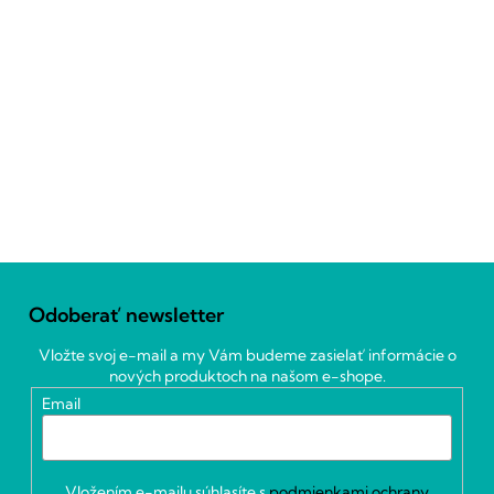
Z
á
Odoberať newsletter
p
ä
Vložte svoj e-mail a my Vám budeme zasielať informácie o
t
nových produktoch na našom e-shope.
i
Email
e
Vložením e-mailu súhlasíte s
podmienkami ochrany