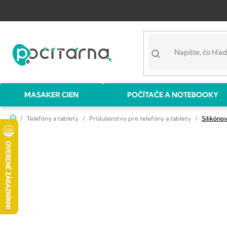
Prejsť
na
obsah
MASAKER CIEN
POČÍTAČE A NOTEBOOKY
Domov
Telefóny a tablety
Príslušenstvo pre telefóny a tablety
Silikóno