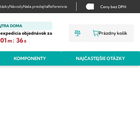
otázky
Návody
Naša predajňa
Referencie
Ceny bez DPH
AJTRA DOMA
 expedícia objednávok za
Prázdny košík
NÁKUPNÝ KO
01
:
35
m
s
KOMPONENTY
NAJČASTEJŠIE OTÁZKY