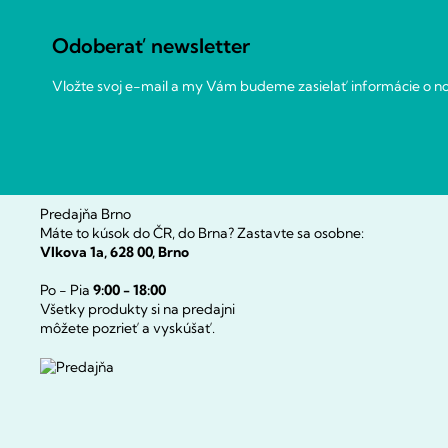
ä
t
Odoberať newsletter
i
e
Vložte svoj e-mail a my Vám budeme zasielať informácie o 
Predajňa Brno
Máte to kúsok do ČR, do Brna? Zastavte sa osobne:
Vlkova 1a, 628 00, Brno
Po - Pia
9:00 - 18:00
Všetky produkty si na predajni
môžete pozrieť a vyskúšať.