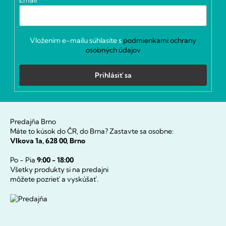
Email
e
Vložením e-mailu súhlasíte s
podmienkami ochrany
osobných údajov
Prihlásiť sa
Predajňa Brno
Máte to kúsok do ČR, do Brna? Zastavte sa osobne:
Vlkova 1a, 628 00, Brno
Po - Pia
9:00 - 18:00
Všetky produkty si na predajni
môžete pozrieť a vyskúšať.