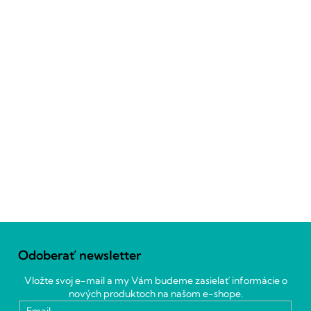
Z
á
Odoberať newsletter
p
ä
Vložte svoj e-mail a my Vám budeme zasielať informácie o
t
nových produktoch na našom e-shope.
i