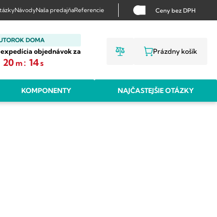
otázky
Návody
Naša predajňa
Referencie
Ceny bez DPH
 UTOROK DOMA
 expedícia objednávok za
Prázdny košík
NÁKUPNÝ KO
:
20
:
14
m
s
KOMPONENTY
NAJČASTEJŠIE OTÁZKY