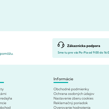
Zákaznícka podpora
Sme tu pre vás Po-Pia od 9:00 do 16:
i pomôžu.
Informácie
kty
Obchodné podmienky
tárni
Ochrana osobných údajov
redajňa
Nastavenie zberu cookies
ncie
Reklamačný poriadok
obchod
Overovanie hodnotenia