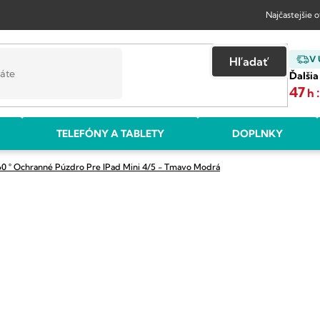
Najčastejšie 
V
Hľadať
Ďalšia
47
h
TELEFÓNY A TABLETY
DOPLNKY
0 ° Ochranné Púzdro Pre IPad Mini 4/5 - Tmavo Modrá