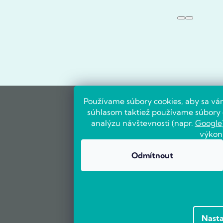
Používame súbory cookies, aby sa vá
súhlasom taktiež používame súbory c
analýzu návštevnosti (napr.
Google
výkon
Odmítnout
Nasta