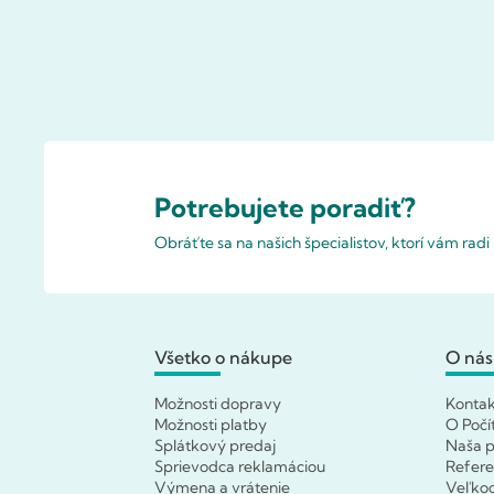
Potrebujete poradiť?
Obráťte sa na našich špecialistov, ktorí vám rad
Všetko o nákupe
O nás
Možnosti dopravy
Konta
Možnosti platby
O Počí
Splátkový predaj
Naša p
Sprievodca reklamáciou
Refere
Výmena a vrátenie
Veľko