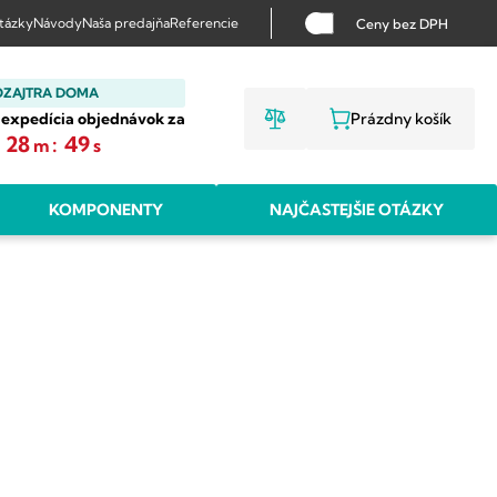
otázky
Návody
Naša predajňa
Referencie
Ceny bez DPH
OZAJTRA DOMA
 expedícia objednávok za
Prázdny košík
NÁKUPNÝ KO
28
:
48
m
s
KOMPONENTY
NAJČASTEJŠIE OTÁZKY