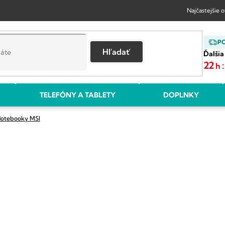
Najčastejšie 
P
Hľadať
Ďalšia
22
:
h
TELEFÓNY A TABLETY
DOPLNKY
Notebooky MSI