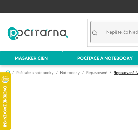
Prejsť
na
obsah
MASAKER CIEN
POČÍTAČE A NOTEBOOKY
Domov
Počítače a notebooky
Notebooky
Repasované
Repasované 
B
o
č
n
ý
p