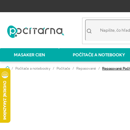
Prejsť
na
obsah
MASAKER CIEN
POČÍTAČE A NOTEBOOKY
Domov
Počítače a notebooky
Počítače
Repasované
Repasované Počí
B
o
č
n
ý
p