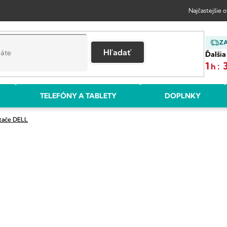
Najčastejšie 
Z
Hľadať
Ďalšia
1
:
h
TELEFÓNY A TABLETY
DOPLNKY
tače DELL