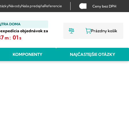
otázky
Návody
Naša predajňa
Referencie
Ceny bez DPH
AJTRA DOMA
 expedícia objednávok za
Prázdny košík
NÁKUPNÝ KO
37
:
00
m
s
KOMPONENTY
NAJČASTEJŠIE OTÁZKY