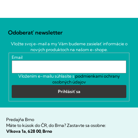
Z
á
Odoberať newsletter
p
ä
Vložte svoj e-mail a my Vám budeme zasielať informácie o
t
nových produktoch na našom e-shope.
i
Email
e
Vložením e-mailu súhlasíte s
podmienkami ochrany
osobných údajov
Prihlásiť sa
Predajňa Brno
Máte to kúsok do ČR, do Brna? Zastavte sa osobne:
Vlkova 1a, 628 00, Brno