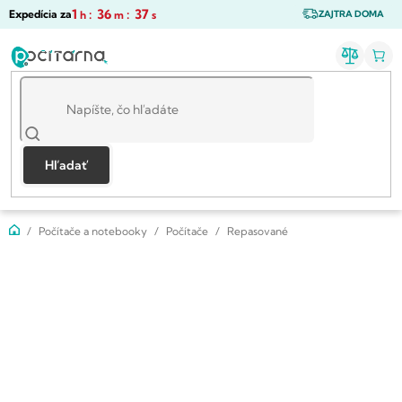
Prejsť
1
:
36
:
36
Expedícia za
h
m
s
ZAJTRA DOMA
na
obsah
Hľadať
Domov
Počítače a notebooky
Počítače
Repasované