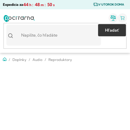
Prejsť
44
:
48
:
49
Expedícia za
h
m
s
V UTOROK DOMA
na
obsah
Hľadať
Domov
Doplnky
Audio
Reproduktory