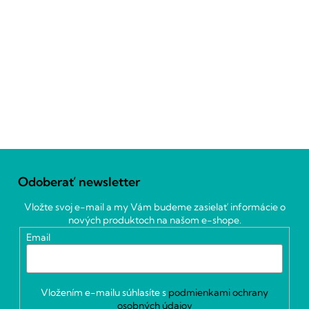
Z
á
Odoberať newsletter
p
ä
Vložte svoj e-mail a my Vám budeme zasielať informácie o
t
nových produktoch na našom e-shope.
i
Email
e
Vložením e-mailu súhlasíte s
podmienkami ochrany
osobných údajov