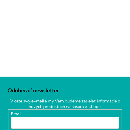
Z
á
Odoberať newsletter
p
ä
Vložte svoj e-mail a my Vám budeme zasielať informácie o
t
nových produktoch na našom e-shope.
i
Email
e