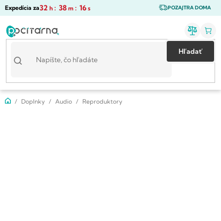
Prejsť
32
:
38
:
15
Expedícia za
h
m
s
POZAJTRA DOMA
na
obsah
Hľadať
Domov
Doplnky
Audio
Reproduktory