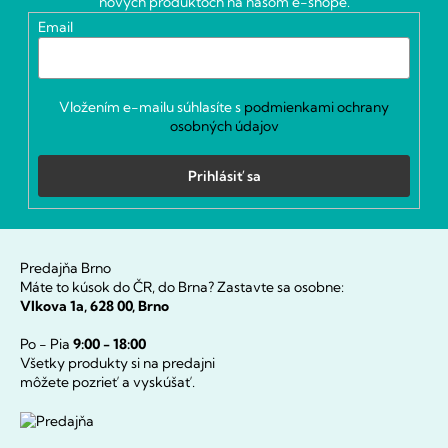
nových produktoch na našom e-shope.
i
Email
e
Vložením e-mailu súhlasíte s
podmienkami ochrany
osobných údajov
Prihlásiť sa
Predajňa Brno
Máte to kúsok do ČR, do Brna? Zastavte sa osobne:
Vlkova 1a, 628 00, Brno
Po - Pia
9:00 - 18:00
Všetky produkty si na predajni
môžete pozrieť a vyskúšať.