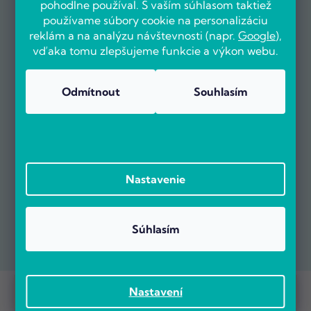
pohodlne používal. S vaším súhlasom taktiež
používame súbory cookie na personalizáciu
reklám a na analýzu návštevnosti (napr.
Google
),
vďaka tomu zlepšujeme funkcie a výkon webu.
Odmítnout
Souhlasím
Nastavenie
Súhlasím
Prebieha Masaker cien! Navyše objednávky nad 100 EUR sú s
Copyright 2026
POČÍTÁRNA.SK
. Všetky práva vyhradené.
Nastavení
dopravou zadarmo.
Vytvoril Shoptet Premium