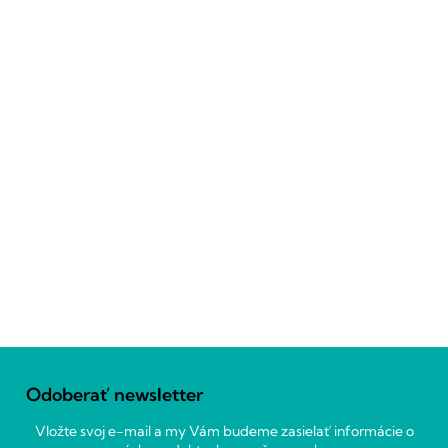
Z
á
Odoberať newsletter
p
ä
Vložte svoj e-mail a my Vám budeme zasielať informácie o
t