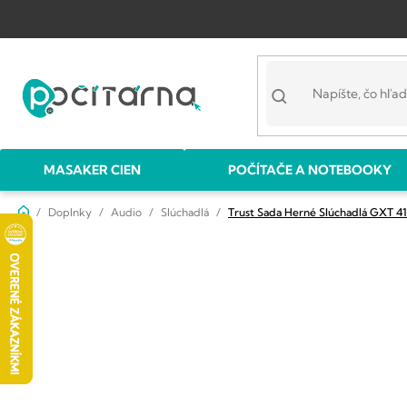
Prejsť
na
obsah
MASAKER CIEN
POČÍTAČE A NOTEBOOKY
Domov
Doplnky
Audio
Slúchadlá
Trust Sada Herné Slúchadlá GXT 4