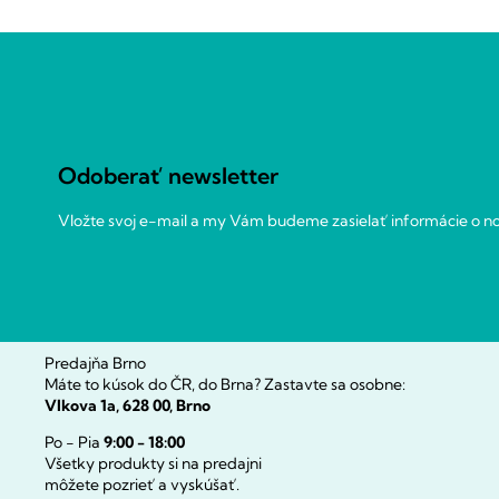
Z
á
p
ä
t
Odoberať newsletter
i
e
Vložte svoj e-mail a my Vám budeme zasielať informácie o 
Predajňa Brno
Máte to kúsok do ČR, do Brna? Zastavte sa osobne:
Vlkova 1a, 628 00, Brno
Po - Pia
9:00 - 18:00
Všetky produkty si na predajni
môžete pozrieť a vyskúšať.