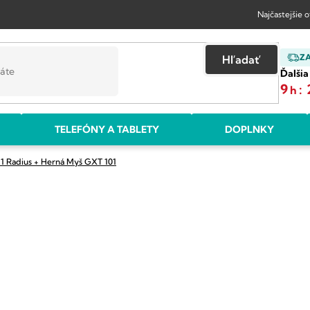
Najčastejšie 
Z
Hľadať
Ďalšia
9
:
h
TELEFÓNY A TABLETY
DOPLNKY
11 Radius + Herná Myš GXT 101