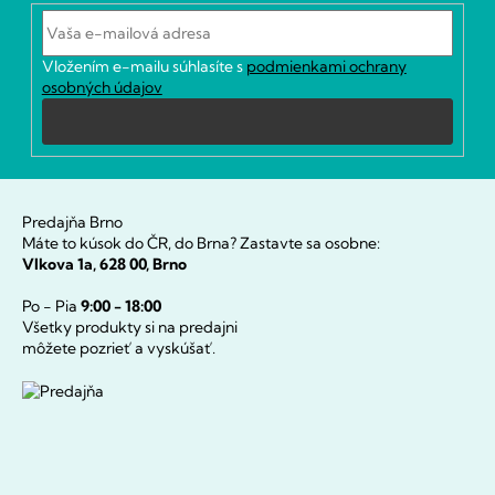
ä
t
i
Vložením e-mailu súhlasíte s
podmienkami ochrany
e
osobných údajov
Prihlásiť
sa
Predajňa Brno
Máte to kúsok do ČR, do Brna? Zastavte sa osobne:
Vlkova 1a, 628 00, Brno
Po - Pia
9:00 - 18:00
Všetky produkty si na predajni
môžete pozrieť a vyskúšať.