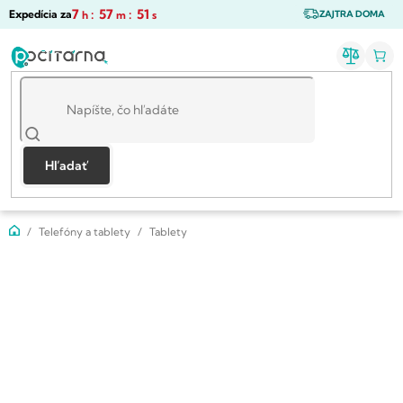
Prejsť
7
:
57
:
50
Expedícia za
h
m
s
ZAJTRA DOMA
na
obsah
Hľadať
Domov
Telefóny a tablety
Tablety