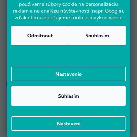
používame súbory cookie na personalizáciu
reklám a na analýzu návštevnosti (napr.
Google
),
Už viac ako 5000 zákazníkov nás odporúča na základe recenzií
vďaka tomu zlepšujeme funkcie a výkon webu.
na portáli Heureka.cz.
Zobraziť viac ako 5 000 recenzií na Heureka.cz
Recenzie zákazníkov z Heureky
Odmítnout
Souhlasím
Nastavenie
Referencie firiem
Súhlasím
Prebieha Masaker cien! Navyše objednávky nad 100 EUR sú s
Nastavení
dopravou zadarmo.