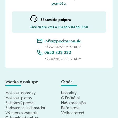
pomôžu.
Zákaznícka podpora
Sme tu pre vás Po-Pia od 9:00 do 16:00
info@pocitarna.sk
ZÁKAZNÍCKE CENTRUM
0650 822 222
ZÁKAZNÍCKE CENTRUM
Všetko o nákupe
O nás
Možnosti dopravy
Kontakty
Možnosti platby
O Počítárni
Splátkový predaj
Naša predajňa
Sprievodca reklamáciou
Referencie
Výmena a vrátenie
Veľkoobchod
Odstúpiť od zmluvy