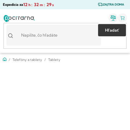
Prejsť
12
:
32
:
28
Expedícia za
h
m
s
ZAJTRA DOMA
na
obsah
Hľadať
Domov
Telefóny a tablety
Tablety