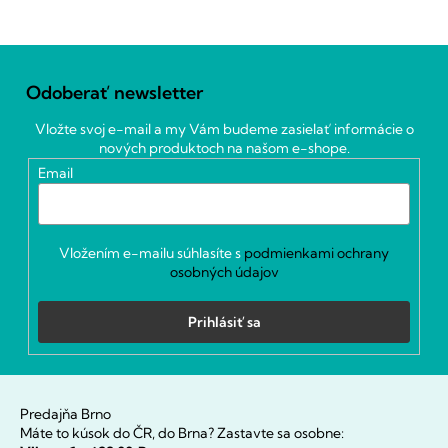
Z
á
Odoberať newsletter
p
ä
Vložte svoj e-mail a my Vám budeme zasielať informácie o
t
nových produktoch na našom e-shope.
i
Email
e
Vložením e-mailu súhlasíte s
podmienkami ochrany
osobných údajov
Prihlásiť sa
Predajňa Brno
Máte to kúsok do ČR, do Brna? Zastavte sa osobne: