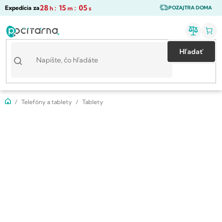
Prejsť
28
:
15
:
04
Expedícia za
h
m
s
POZAJTRA DOMA
na
obsah
Hľadať
Domov
Telefóny a tablety
Tablety