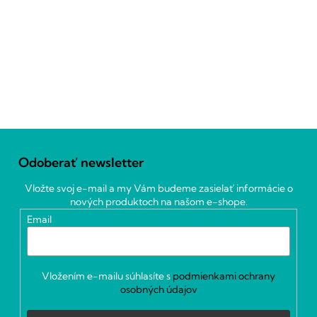
Z
á
Odoberať newsletter
p
ä
Vložte svoj e-mail a my Vám budeme zasielať informácie o
t
nových produktoch na našom e-shope.
i
Email
e
Vložením e-mailu súhlasíte s
podmienkami ochrany
osobných údajov