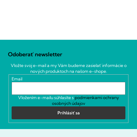
Z
á
Odoberať newsletter
p
ä
Vložte svoj e-mail a my Vám budeme zasielať informácie o
t
nových produktoch na našom e-shope.
i
Email
e
Vložením e-mailu súhlasíte s
podmienkami ochrany
osobných údajov
Prihlásiť sa