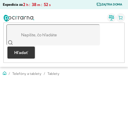
Prejsť
2
:
38
:
51
Expedícia za
h
m
s
ZAJTRA DOMA
na
obsah
Hľadať
Domov
Telefóny a tablety
Tablety