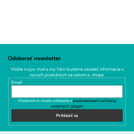
Z
á
Odoberať newsletter
p
ä
Vložte svoj e-mail a my Vám budeme zasielať informácie o
t
nových produktoch na našom e-shope.
i
Email
e
Vložením e-mailu súhlasíte s
podmienkami ochrany
osobných údajov
Prihlásiť sa