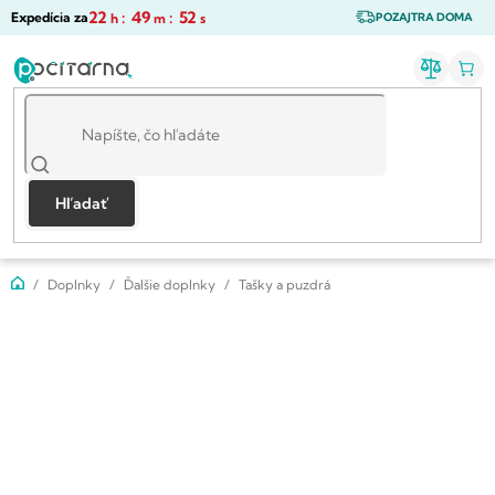
Prejsť
22
:
49
:
52
Expedícia za
h
m
s
POZAJTRA DOMA
na
obsah
Hľadať
Domov
Doplnky
Ďalšie doplnky
Tašky a puzdrá