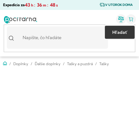
Prejsť
43
:
36
:
48
Expedícia za
h
m
s
V UTOROK DOMA
na
obsah
Hľadať
Domov
Doplnky
Ďalšie doplnky
Tašky a puzdrá
Tašky