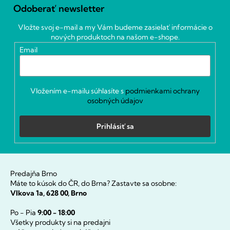
á
Odoberať newsletter
p
ä
Vložte svoj e-mail a my Vám budeme zasielať informácie o
t
nových produktoch na našom e-shope.
i
Email
e
Vložením e-mailu súhlasíte s
podmienkami ochrany
osobných údajov
Prihlásiť sa
Predajňa Brno
Máte to kúsok do ČR, do Brna? Zastavte sa osobne:
Vlkova 1a, 628 00, Brno
Po - Pia
9:00 - 18:00
Všetky produkty si na predajni