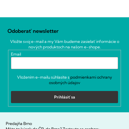
Z
á
Odoberať newsletter
p
ä
Vložte svoj e-mail a my Vám budeme zasielať informácie o
t
nových produktoch na našom e-shope.
i
Email
e
Vložením e-mailu súhlasíte s
podmienkami ochrany
osobných údajov
Prihlásiť sa
Predajňa Brno
Máte to kúsok do ČR, do Brna? Zastavte sa osobne: