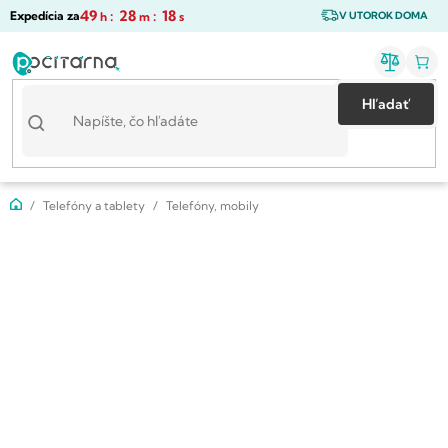
Prejsť
49
:
28
:
17
Expedícia za
h
m
s
V UTOROK DOMA
na
obsah
Hľadať
Domov
Telefóny a tablety
Telefóny, mobily