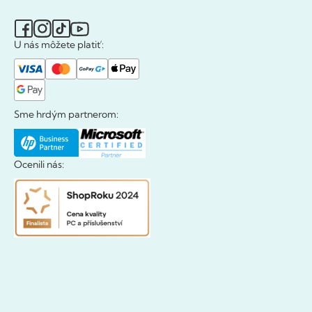
U nás môžete platiť:
Sme hrdým partnerom:
Ocenili nás: