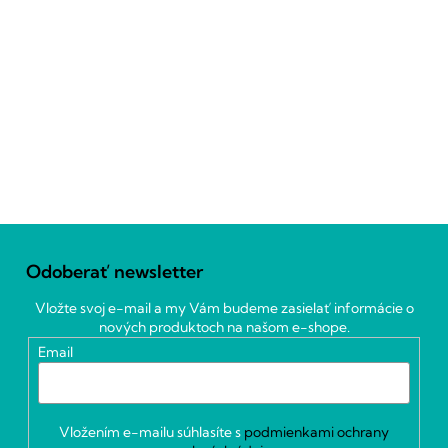
Z
á
Odoberať newsletter
p
ä
Vložte svoj e-mail a my Vám budeme zasielať informácie o
t
nových produktoch na našom e-shope.
i
Email
e
Vložením e-mailu súhlasíte s
podmienkami ochrany