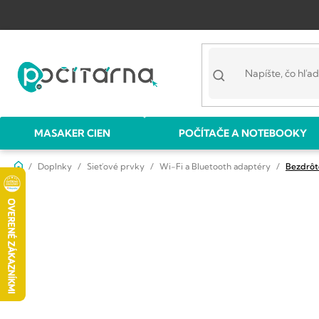
Prejsť
na
obsah
MASAKER CIEN
POČÍTAČE A NOTEBOOKY
Domov
Doplnky
Sieťové prvky
Wi-Fi a Bluetooth adaptéry
Bezdrôt