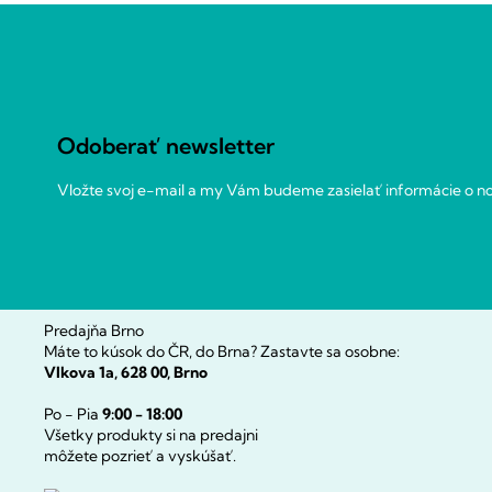
Z
á
p
ä
t
Odoberať newsletter
i
e
Vložte svoj e-mail a my Vám budeme zasielať informácie o 
Predajňa Brno
Máte to kúsok do ČR, do Brna? Zastavte sa osobne:
Vlkova 1a, 628 00, Brno
Po - Pia
9:00 - 18:00
Všetky produkty si na predajni
môžete pozrieť a vyskúšať.