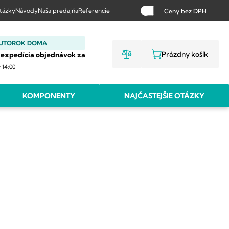
otázky
Návody
Naša predajňa
Referencie
Ceny bez DPH
 UTOROK DOMA
Prázdny košík
 expedícia objednávok za
NÁKUPNÝ KO
v 14:00
KOMPONENTY
NAJČASTEJŠIE OTÁZKY