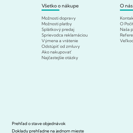
Všetko o nákupe
O nás
Možnosti dopravy
Konta
Možnosti platby
O Počí
Splátkový predaj
Naša p
Sprievodca reklamáciou
Refere
Výmena a vrátenie
Veľko
Odstúpiť od zmluvy
Ako nakupovať
Najčastejšie otázky
Prehľad o stave objednávok
Doklady prehľadne na jednom mieste