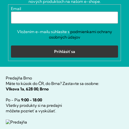
nových produktoch na našom e-shope.
i
Email
e
Vložením e-mailu súhlasíte s
podmienkami ochrany
osobných údajov
Prihlásiť sa
Predajňa Brno
Máte to kúsok do ČR, do Brna? Zastavte sa osobne:
Vlkova 1a, 628 00, Brno
Po - Pia
9:00 - 18:00
Všetky produkty si na predajni
môžete pozrieť a vyskúšať.