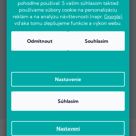
pohodlne používal. S vaším súhlasom taktiež
používame súbory cookie na personalizáciu
reklám a na analýzu návštevnosti (napr.
Google
),
vďaka tomu zlepšujeme funkcie a výkon webu.
Odmítnout
Souhlasím
Nastavenie
Súhlasím
Prebieha Masaker cien! Navyše objednávky nad 100 EUR sú s
Copyright 2026
POČÍTÁRNA.SK
. Všetky práva vyhradené.
Nastavení
dopravou zadarmo.
Vytvoril Shoptet Premium