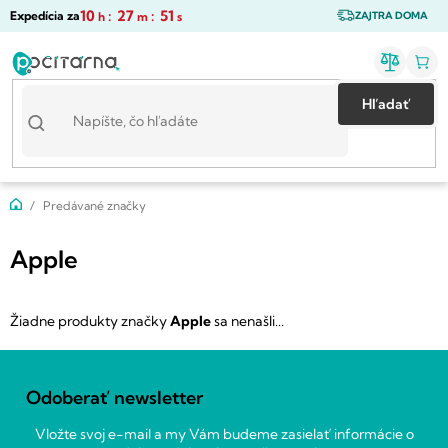
Prejsť
10
:
27
:
51
Expedícia za
h
m
s
ZAJTRA DOMA
na
obsah
Hľadať
Domov
Predávané značky
Apple
Žiadne produkty značky
Apple
sa nenašli...
Z
á
Odoberať newsletter
p
ä
Vložte svoj e-mail a my Vám budeme zasielať informácie o
t