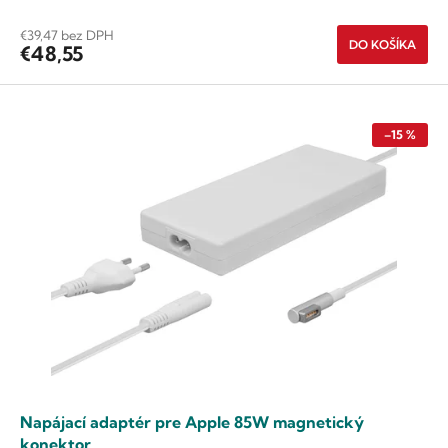
€39,47 bez DPH
DO KOŠÍKA
€48,55
–15 %
Napájací adaptér pre Apple 85W magnetický
konektor