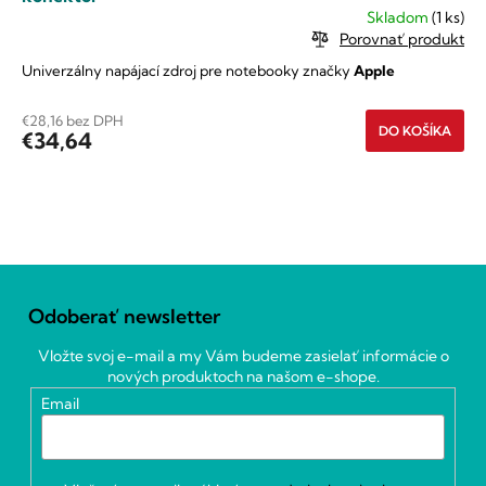
Skladom
(1 ks)
Porovnať produkt
Univerzálny napájací zdroj pre notebooky značky
Apple
€28,16 bez DPH
DO KOŠÍKA
€34,64
O
v
Z
l
á
á
Odoberať newsletter
p
d
ä
a
Vložte svoj e-mail a my Vám budeme zasielať informácie o
c
t
nových produktoch na našom e-shope.
i
i
Email
e
e
p
r
v