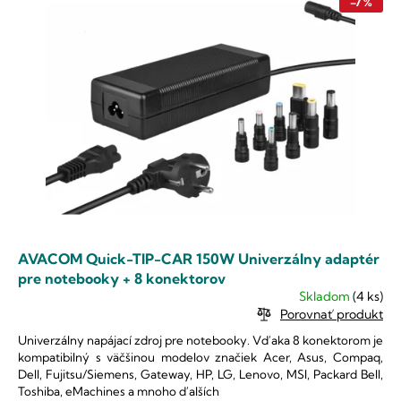
p
e
–7 %
i
p
s
r
p
o
r
d
o
u
d
k
u
t
k
o
t
v
o
v
AVACOM Quick-TIP-CAR 150W Univerzálny adaptér
pre notebooky + 8 konektorov
Skladom
(4 ks)
Porovnať produkt
Univerzálny napájací zdroj pre notebooky. Vďaka 8 konektorom je
kompatibilný s väčšinou modelov značiek Acer, Asus, Compaq,
Dell, Fujitsu/Siemens, Gateway, HP, LG, Lenovo, MSI, Packard Bell,
Toshiba, eMachines a mnoho ďalších