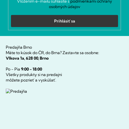
k
Vložením e-mailu súhlasíte s
podmienkami ochrany
y
osobných údajov
v
ý
Prihlásiť sa
p
i
s
u
Predajňa Brno
Máte to kúsok do ČR, do Brna? Zastavte sa osobne:
Vlkova 1a, 628 00, Brno
Po - Pia
9:00 - 18:00
Všetky produkty si na predajni
môžete pozrieť a vyskúšať.