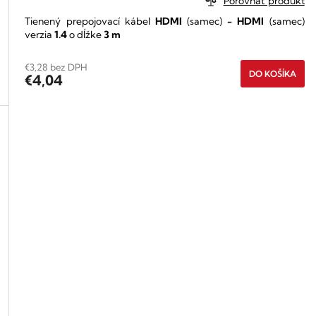
Porovnať produkt
Tienený prepojovací kábel
HDMI
(samec)
-
HDMI
(samec)
verzia
1.4
o dĺžke
3 m
€3,28 bez DPH
DO KOŠÍKA
€4,04