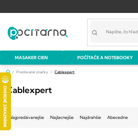
Prejsť
na
obsah
MASAKER CIEN
POČÍTAČE A NOTEBOOKY
Domov
Predávané značky
Cablexpert
Cablexpert
R
a
Najpredávanejšie
Najlacnejšie
Najdrahšie
Abecedne
d
e
V