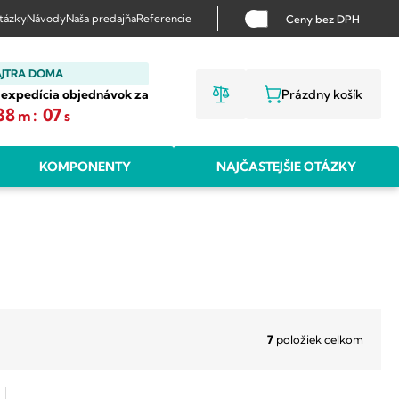
otázky
Návody
Naša predajňa
Referencie
Ceny bez DPH
AJTRA DOMA
 expedícia objednávok za
Prázdny košík
NÁKUPNÝ KO
38
:
06
m
s
KOMPONENTY
NAJČASTEJŠIE OTÁZKY
7
položiek celkom