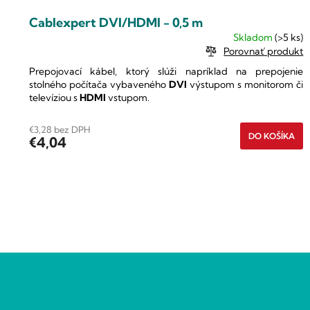
Cablexpert DVI/HDMI - 0,5 m
Skladom
(>5 ks)
Porovnať produkt
Prepojovací kábel, ktorý slúži napríklad na prepojenie
stolného počítača vybaveného
DVI
výstupom s monitorom či
televíziou s
HDMI
vstupom.
€3,28 bez DPH
DO KOŠÍKA
€4,04
O
v
Z
l
á
á
p
d