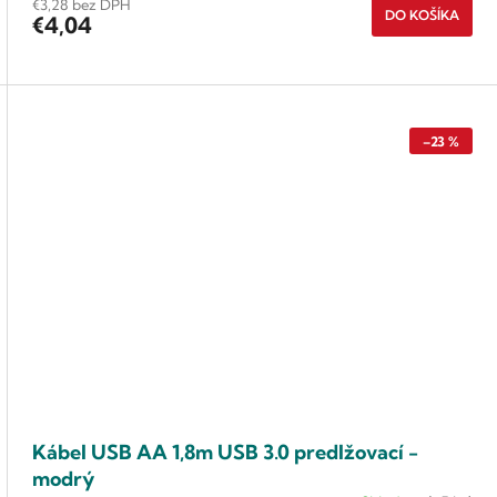
€3,28 bez DPH
DO KOŠÍKA
€4,04
–23 %
Kábel USB AA 1,8m USB 3.0 predlžovací -
modrý