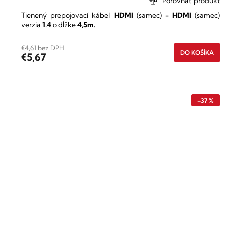
Porovnať produkt
Tienený prepojovací kábel
HDMI
(samec)
-
HDMI
(samec)
verzia
1.4
o dĺžke
4,5m.
€4,61 bez DPH
DO KOŠÍKA
€5,67
–37 %