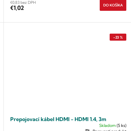
€0,83 bez DPH
DO KOŠÍKA
€1,02
–23 %
Prepojovací kábel HDMI - HDMI 1.4, 3m
Skladom
(5 ks)