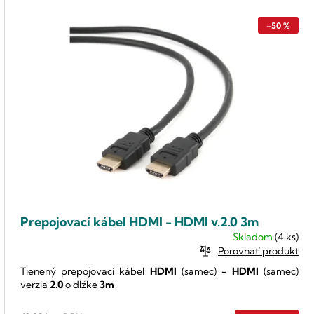
–50 %
Prepojovací kábel HDMI - HDMI v.2.0 3m
Skladom
(4 ks)
Porovnať produkt
Tienený prepojovací kábel
HDMI
(samec)
-
HDMI
(samec)
verzia
2.0
o dĺžke
3m