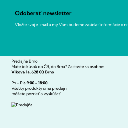
ä
a
c
t
Odoberať newsletter
i
i
e
e
Vložte svoj e-mail a my Vám budeme zasielať informácie o 
p
r
v
k
y
v
Predajňa Brno
ý
Máte to kúsok do ČR, do Brna? Zastavte sa osobne:
p
Vlkova 1a, 628 00, Brno
i
s
Po - Pia
9:00 - 18:00
Všetky produkty si na predajni
u
môžete pozrieť a vyskúšať.