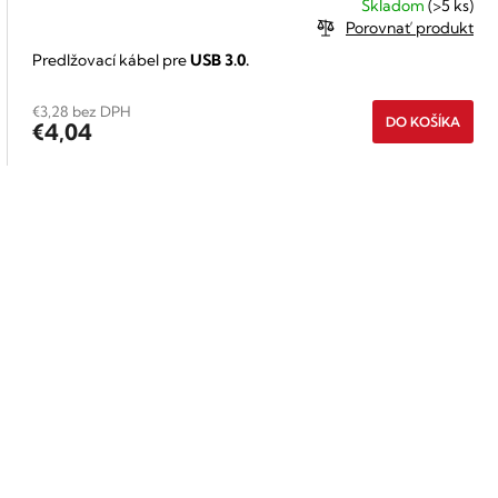
Skladom
(>5 ks)
Porovnať produkt
Predlžovací kábel pre
USB 3.0.
€3,28 bez DPH
DO KOŠÍKA
€4,04