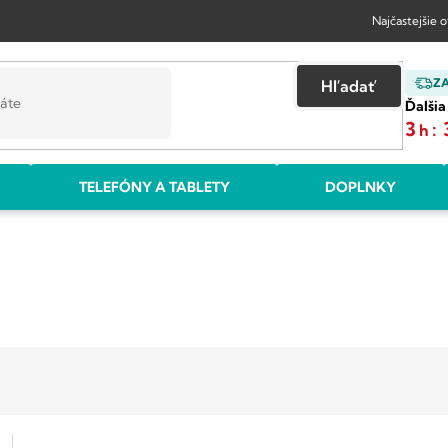
Najčastejšie 
Z
Hľadať
Ďalšia
3
:
h
TELEFÓNY A TABLETY
DOPLNKY