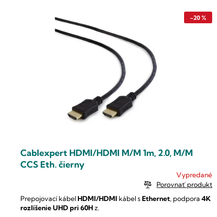
n
ý
i
–20 %
p
e
i
p
s
r
p
o
r
d
o
u
d
k
u
t
k
o
t
v
o
Cablexpert HDMI/HDMI M/M 1m, 2.0, M/M
v
CCS Eth. čierny
Vypredané
Porovnať produkt
Prepojovací kábel
HDMI/HDMI
kábel s
Ethernet
, podpora
4K
rozlíšenie UHD pri 60H
z.