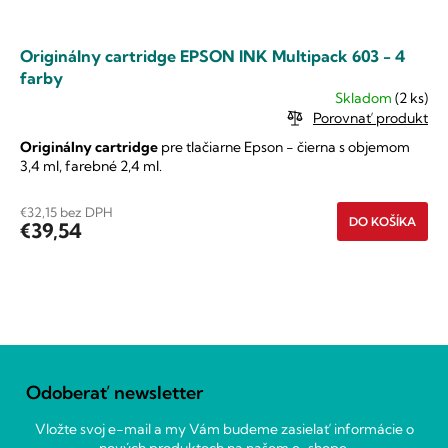
Originálny cartridge EPSON INK Multipack 603 - 4
farby
Skladom
(2 ks)
Porovnať produkt
Originálny cartridge
pre tlačiarne Epson - čierna s objemom
3,4 ml, farebné 2,4 ml.
€32,15 bez DPH
DO KOŠÍKA
€39,54
O
v
Z
l
á
á
Odoberať newsletter
p
d
ä
a
Vložte svoj e-mail a my Vám budeme zasielať informácie o
c
t
nových produktoch na našom e-shope.