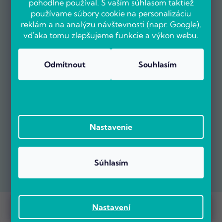
pohodlne používal. S vaším súhlasom taktiež
používame súbory cookie na personalizáciu
reklám a na analýzu návštevnosti (napr.
Google
),
vďaka tomu zlepšujeme funkcie a výkon webu.
Odmítnout
Souhlasím
Nastavenie
Súhlasím
Prebieha Masaker cien! Navyše objednávky nad 100 EUR sú s
Copyright 2026
POČÍTÁRNA.SK
. Všetky práva vyhradené.
Nastavení
dopravou zadarmo.
Vytvoril Shoptet Premium