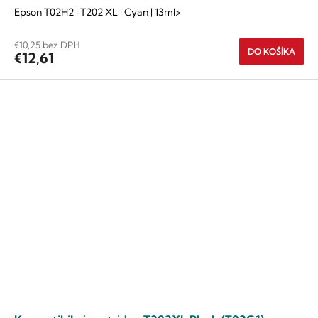
Epson T02H2 | T202 XL | Cyan | 13ml>
€10,25 bez DPH
DO KOŠÍKA
€12,61