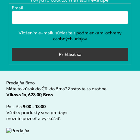
i
i
Email
e
e
p
r
v
k
Vložením e-mailu súhlasíte s
podmienkami ochrany
y
osobných údajov
v
ý
Prihlásiť sa
p
i
s
u
Predajňa Brno
Máte to kúsok do ČR, do Brna? Zastavte sa osobne:
Vlkova 1a, 628 00, Brno
Po - Pia
9:00 - 18:00
Všetky produkty si na predajni
môžete pozrieť a vyskúšať.