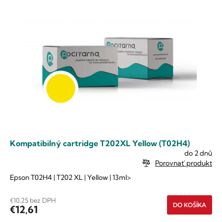
p
e
i
p
s
r
p
o
r
d
o
u
d
k
u
t
k
o
t
v
o
v
Kompatibilný cartridge T202XL Yellow (T02H4)
do 2 dnů
Porovnať produkt
Epson T02H4 | T202 XL | Yellow | 13ml>
€10,25 bez DPH
DO KOŠÍKA
€12,61