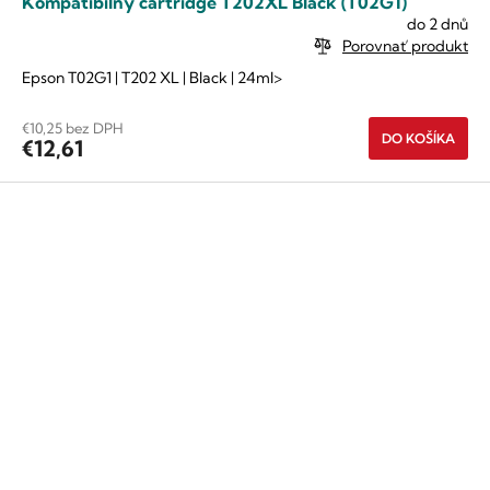
Kompatibilný cartridge T202XL Black (T02G1)
do 2 dnů
Porovnať produkt
Epson T02G1 | T202 XL | Black | 24ml>
€10,25 bez DPH
DO KOŠÍKA
€12,61