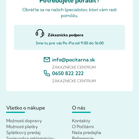
Potrebujete poradiť?
Obráťte sa na našich špecialistov, ktorí vám radi
pomôžu.
Zákaznícka podpora
Sme tu pre vás Po-Pia od 9:00 do 16:00
info@pocitarna.sk
ZÁKAZNÍCKE CENTRUM
0650 822 222
ZÁKAZNÍCKE CENTRUM
Všetko o nákupe
O nás
Možnosti dopravy
Kontakty
Možnosti platby
O Počítárni
Splátkový predaj
Naša predajňa
Sprievodca reklamáciou
Referencie