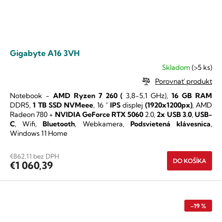
Gigabyte A16 3VH
Skladom
(>5 ks)
Priemerné
hodnotenie
Porovnať produkt
produktu
Notebook -
AMD Ryzen 7 260
(
3,8-5,1 GHz),
16 GB RAM
je
DDR5,
1 TB SSD NVMeee
,
16 "
IPS
displej
(1920x1200px)
,
AMD
5,0
Radeon 780 +
NVIDIA GeForce RTX 5060
2.0,
2x USB 3.0
,
USB-
z
C
, Wifi,
Bluetooth
, Webkamera,
Podsvietená klávesnica
,
5
Windows 11 Home
hviezdičiek.
€862,11 bez DPH
DO KOŠÍKA
€1 060,39
–19 %