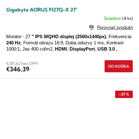
Gigabyte AORUS FI27Q-X 27"
Skladom
(4 ks)
Priemerné
hodnotenie
Porovnať produkt
produktu
je
Monitor - 27
"
IPS
WQHD
displej
(2560x1440px)
, Frekvencia
5,0
240 Hz
, Formát obrazu 16:9, Doba odozvy 1 ms, Kontrast
z
1000:1, Jas 400 cd/m2,
HDMI
,
DisplayPort
,
USB 3.0
,
5
hviezdičiek.
€281,62 bez DPH
DO KOŠÍKA
€346,39
–37 %