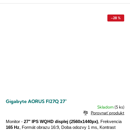
–28 %
Gigabyte AORUS FI27Q 27"
Skladom
(5 ks)
Porovnať produkt
Monitor -
27"
IPS
WQHD
displej
(2560x1440px)
, Frekvencia
165 Hz
, Formát obrazu 16:9, Doba odozvy 1 ms, Kontrast