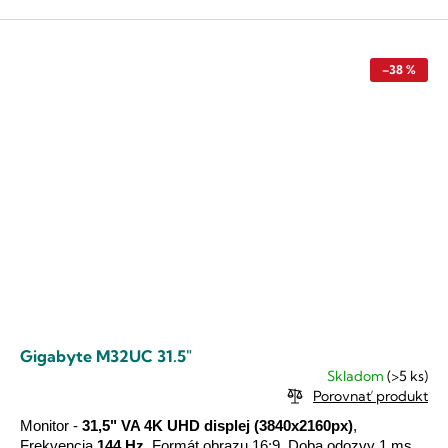
–38 %
Gigabyte M32UC 31.5"
Skladom
(>5 ks)
Porovnať produkt
Monitor -
31,5" VA
4K UHD
displej
(3840x2160px)
,
Frekvencia
144 Hz
, Formát obrazu 16:9, Doba odozvy 1 ms,