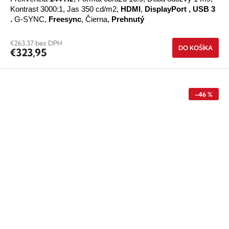
Kontrast 3000:1, Jas 350 cd/m2,
HDMI
,
DisplayPort
,
USB 3
.
G-SYNC,
Freesync
, Čierna,
Prehnutý
€263,37 bez DPH
DO KOŠÍKA
€323,95
–46 %