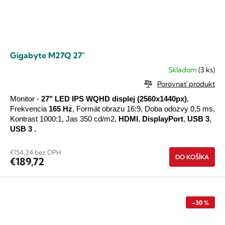
Gigabyte M27Q 27"
Skladom
(3 ks)
Priemerné
hodnotenie
Porovnať produkt
produktu
je
Monitor -
27" LED
IPS
WQHD
displej
(2560x1440px)
,
5,0
Frekvencia
165 Hz
, Formát obrazu 16:9, Doba odozvy 0,5 ms,
z
Kontrast 1000:1, Jas 350 cd/m2,
HDMI
,
DisplayPort
,
USB 3
,
5
USB
3
.
hviezdičiek.
€154,24 bez DPH
DO KOŠÍKA
€189,72
–30 %