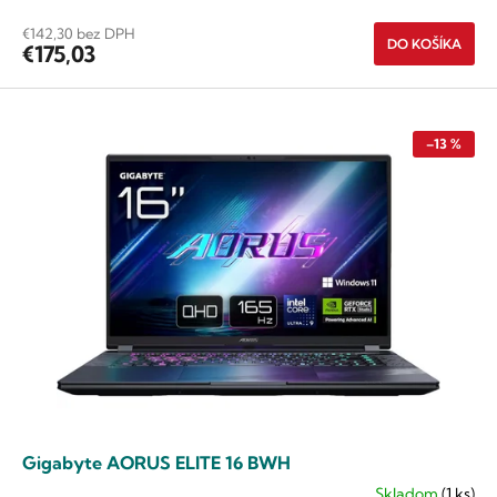
hviezdičiek.
€142,30 bez DPH
DO KOŠÍKA
€175,03
–13 %
Gigabyte AORUS ELITE 16 BWH
Skladom
(1 ks)
Priemerné