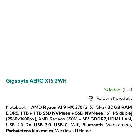
Gigabyte AERO X16 2WH
Skladom
(1 ks)
Priemerné
hodnotenie
Porovnať produkt
produktu
Notebook -
AMD Ryzen AI 9 HX 370
(2-5,1 GHz),
32 GB RAM
je
DDR5,
1 TB + 1 TB SSD NVMeee + SSD NVMeee
,
16"
IPS
displej
5,0
(2560x1600px)
,
AMD Radeon 850M +
NV GDDR7
,
HDMI
, LAN,
z
USB 2.0,
2x USB 3.0
,
USB-C
, Wifi,
Bluetooth
, Webkamera,
5
Podsvietená klávesnica
, Windows 11 Home
hviezdičiek.