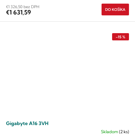
€1 326,50 bez DPH
DO KOŠÍKA
€1 631,59
–15 %
Gigabyte A16 3VH
Skladom
(2 ks)
Priemerné