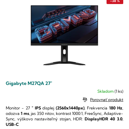
p
e
–38 %
i
p
s
r
p
o
r
d
o
u
d
k
u
t
k
o
t
v
o
v
Gigabyte M27QA 27"
Skladom
(1 ks)
Priemerné
hodnotenie
Porovnať produkt
produktu
Monitor - 27
"
IPS
displej
(2560x1440px)
, Frekvencia
180 Hz
,
je
odozva
1 ms
, jas 350 nitov, kontrast 1000:1, FreeSync, Adaptive-
5,0
Sync, výškovo nastaviteľný stojan, HDR:
DisplayHDR
40 3.0
,
z
USB-C
5