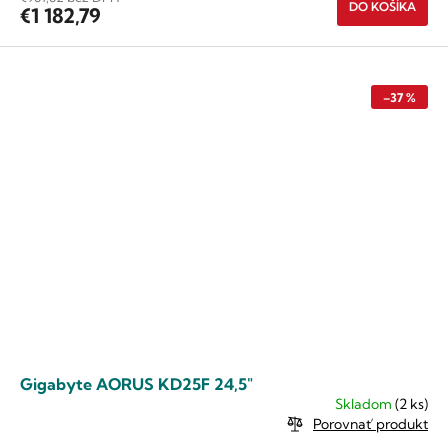
DO KOŠÍKA
€1 182,79
–37 %
Gigabyte AORUS KD25F 24,5"
Skladom
(2 ks)
Porovnať produkt