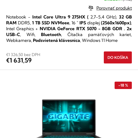
hodnotenie
Porovnať produkt
produktu
Notebook -
Intel Core Ultra 9 275HX
(
2,7-5,4 GHz),
32 GB
je
RAM
DDR5,
1 TB SSD NVMeee
,
16 "
IPS
displej
(2560x1600px)
,
5,0
Intel Graphics +
NVIDIA GeForce RTX 5070 - 8GB GDR
.
2x
z
USB-C
, Wifi,
Bluetooth
, Čítačka pamäťových kariet,
5
Webkamera,
Podsvietená klávesnica
, Windows 11 Home
hviezdičiek.
€1 326,50 bez DPH
DO KOŠÍKA
€1 631,59
–18 %