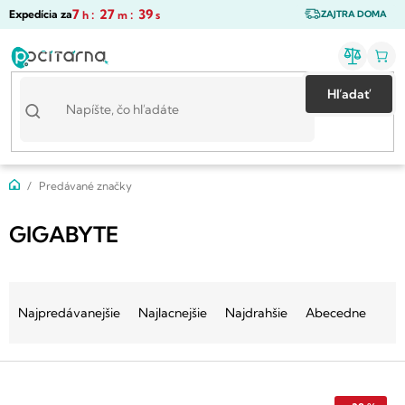
Prejsť
7
:
27
:
38
Expedícia za
h
m
s
ZAJTRA DOMA
na
obsah
Hľadať
Domov
Predávané značky
GIGABYTE
R
a
Najpredávanejšie
Najlacnejšie
Najdrahšie
Abecedne
d
e
V
n
ý
i