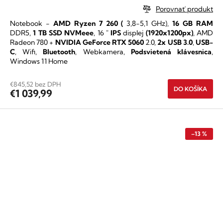
hodnotenie
Porovnať produkt
produktu
Notebook -
AMD Ryzen 7 260
(
3,8-5,1 GHz),
16 GB RAM
je
DDR5,
1 TB SSD NVMeee
,
16 "
IPS
displej
(1920x1200px)
,
AMD
5,0
Radeon 780 +
NVIDIA GeForce RTX 5060
2.0,
2x USB 3.0
,
USB-
z
C
, Wifi,
Bluetooth
, Webkamera,
Podsvietená klávesnica
,
5
Windows 11 Home
hviezdičiek.
€845,52 bez DPH
DO KOŠÍKA
€1 039,99
–13 %