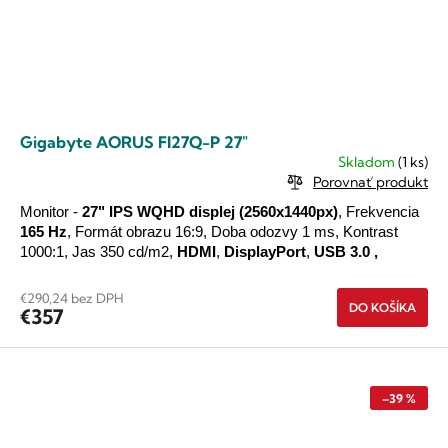
Gigabyte AORUS FI27Q-P 27"
Skladom
(1 ks)
Porovnať produkt
Monitor -
27"
IPS
WQHD
displej
(2560x1440px)
, Frekvencia
165 Hz
, Formát obrazu 16:9, Doba odozvy 1 ms, Kontrast
1000:1, Jas 350 cd/m2,
HDMI
,
DisplayPort
,
USB 3.0
,
€290,24 bez DPH
DO KOŠÍKA
€357
–39 %