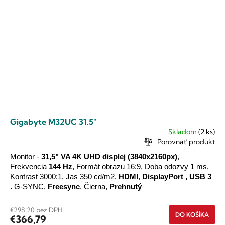
Gigabyte M32UC 31.5"
Skladom
(2 ks)
Porovnať produkt
Monitor -
31,5" VA
4K UHD
displej
(3840x2160px)
,
Frekvencia
144 Hz
, Formát obrazu 16:9, Doba odozvy 1 ms,
Kontrast 3000:1, Jas 350 cd/m2,
HDMI
,
DisplayPort
,
USB 3
.
G-SYNC,
Freesync
, Čierna,
Prehnutý
€298,20 bez DPH
DO KOŠÍKA
€366,79