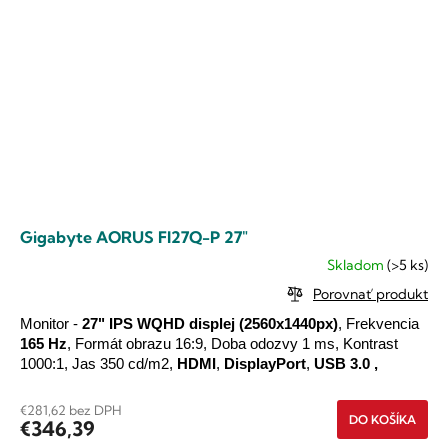
Gigabyte AORUS FI27Q-P 27"
Skladom
(>5 ks)
Priemerné
hodnotenie
Porovnať produkt
produktu
je
Monitor -
27"
IPS
WQHD
displej
(2560x1440px)
, Frekvencia
5,0
165 Hz
, Formát obrazu 16:9, Doba odozvy 1 ms, Kontrast
z
1000:1, Jas 350 cd/m2,
HDMI
,
DisplayPort
,
USB 3.0
,
5
hviezdičiek.
€281,62 bez DPH
DO KOŠÍKA
€346,39