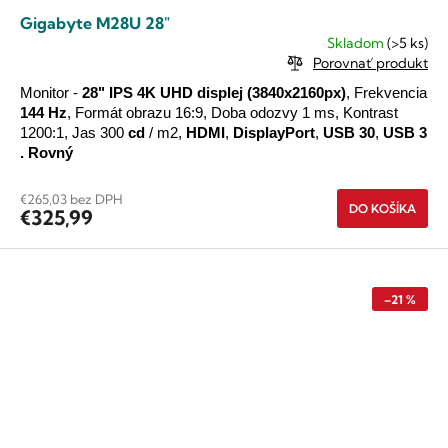
Gigabyte M28U 28"
Skladom
(>5 ks)
Porovnať produkt
Monitor -
28"
IPS
4K UHD
displej
(3840x2160px)
, Frekvencia
144 Hz
, Formát obrazu 16:9, Doba odozvy 1 ms, Kontrast
1200:1, Jas 300
cd
/ m2,
HDMI
,
DisplayPort
,
USB 30
,
USB 3
.
Rovný
€265,03 bez DPH
DO KOŠÍKA
€325,99
–21 %