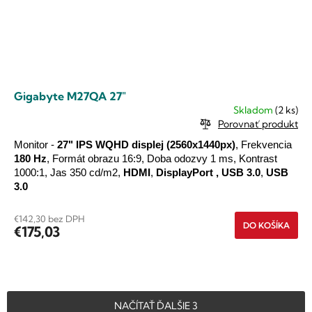
Gigabyte M27QA 27"
Skladom
(2 ks)
Porovnať produkt
Monitor -
27"
IPS
WQHD
displej
(2560x1440px)
, Frekvencia
180 Hz
, Formát obrazu 16:9, Doba odozvy 1 ms, Kontrast
1000:1, Jas 350 cd/m2,
HDMI
,
DisplayPort
,
USB 3.0
,
USB
3.0
€142,30 bez DPH
DO KOŠÍKA
€175,03
O
NAČÍTAŤ ĎALŠIE 3
v