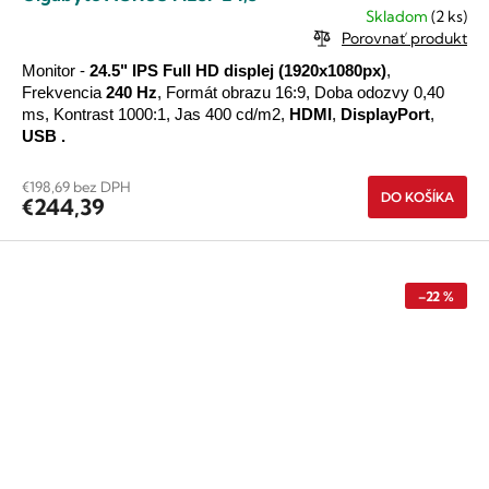
Skladom
(2 ks)
Porovnať produkt
Monitor -
24.5"
IPS
Full HD
displej
(1920x1080px)
,
Frekvencia
240 Hz
, Formát obrazu 16:9, Doba odozvy 0,40
ms, Kontrast 1000:1, Jas 400 cd/m2,
HDMI
,
DisplayPort
,
USB
.
€198,69 bez DPH
DO KOŠÍKA
€244,39
–22 %