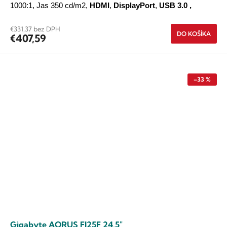
1000:1, Jas 350 cd/m2,
HDMI
,
DisplayPort
,
USB 3.0
,
€331,37 bez DPH
DO KOŠÍKA
€407,59
–33 %
Gigabyte AORUS FI25F 24,5"