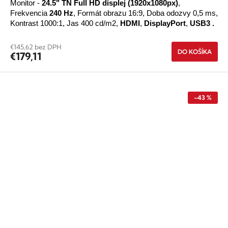
Monitor -
24.5" TN
Full HD
displej
(1920x1080px)
,
Frekvencia
240 Hz
, Formát obrazu 16:9, Doba odozvy 0,5 ms,
Kontrast 1000:1, Jas 400 cd/m2,
HDMI
,
DisplayPort
,
USB3
.
€145,62 bez DPH
DO KOŠÍKA
€179,11
–43 %