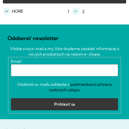
l
S
á
HORE
1
2
t
d
r
a
á
c
Z
n
i
á
k
e
Odoberať newsletter
p
o
p
ä
v
r
Vložte svoj e-mail a my Vám budeme zasielať informácie o
t
a
v
nových produktoch na našom e-shope.
i
n
k
Email
i
e
y
e
v
ý
p
Vložením e-mailu súhlasíte s
podmienkami ochrany
i
osobných údajov
s
u
Prihlásiť sa