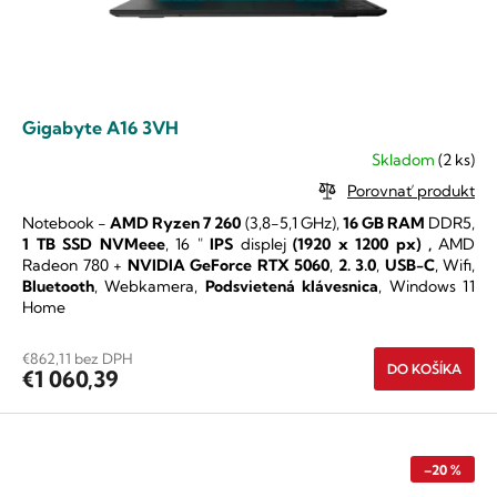
Gigabyte A16 3VH
Skladom
(2 ks)
Priemerné
hodnotenie
Porovnať produkt
produktu
Notebook -
AMD Ryzen 7 260
(3,8-5,1 GHz),
16 GB RAM
DDR5,
je
1 TB SSD NVMeee
,
16 "
IPS
displej
(1920 x 1200 px)
,
AMD
5,0
Radeon 780 +
NVIDIA GeForce RTX 5060
,
2. 3.0
,
USB-C
, Wifi,
z
Bluetooth
, Webkamera,
Podsvietená klávesnica
, Windows 11
5
Home
hviezdičiek.
€862,11 bez DPH
DO KOŠÍKA
€1 060,39
–20 %