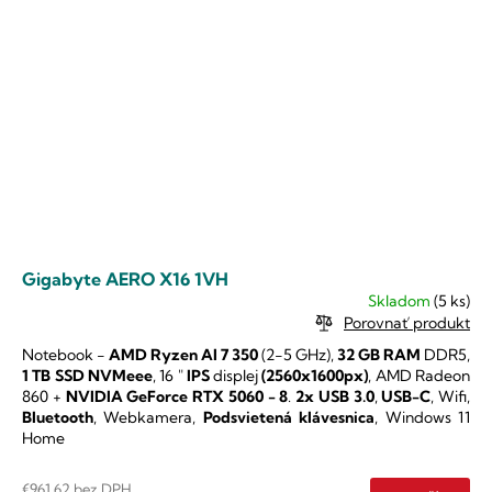
Gigabyte AERO X16 1VH
Skladom
(5 ks)
Porovnať produkt
Notebook -
AMD Ryzen AI 7 350
(2-5 GHz),
32 GB RAM
DDR5,
1 TB SSD NVMeee
,
16 "
IPS
displej
(2560x1600px)
,
AMD Radeon
860 +
NVIDIA GeForce RTX 5060 -
8
.
2x USB 3.0
,
USB-C
, Wifi,
Bluetooth
, Webkamera,
Podsvietená klávesnica
, Windows 11
Home
€961,62 bez DPH