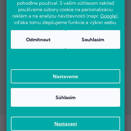
pohodlne používal. S vaším súhlasom taktiež
používame súbory cookie na personalizáciu
reklám a na analýzu návštevnosti (napr.
Google
),
vďaka tomu zlepšujeme funkcie a výkon webu.
Odmítnout
Souhlasím
Nastavenie
Súhlasím
Prebieha Masaker cien! Navyše objednávky nad 100 EUR sú s
Copyright 2026
POČÍTÁRNA.SK
. Všetky práva vyhradené.
Nastavení
dopravou zadarmo.
Vytvoril Shoptet Premium