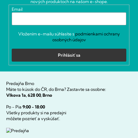
nových produktoch na našom e-shope.
i
Email
e
Vložením e-mailu súhlasíte s
podmienkami ochrany
osobných údajov
Prihlásiť sa
Predajňa Brno
Máte to kúsok do ČR, do Brna? Zastavte sa osobne:
Vlkova 1a, 628 00, Brno
Po - Pia
9:00 - 18:00
Všetky produkty si na predajni
môžete pozrieť a vyskúšať.