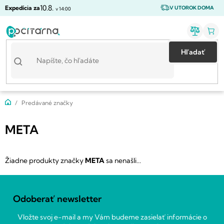
Prejsť
10.8.
Expedícia za
V UTOROK DOMA
v 14:00
na
obsah
Hľadať
Domov
Predávané značky
META
Žiadne produkty značky
META
sa nenašli...
Z
á
Odoberať newsletter
p
ä
Vložte svoj e-mail a my Vám budeme zasielať informácie o
t