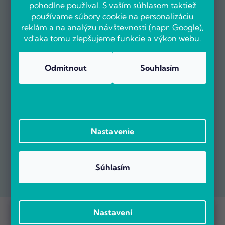
pohodlne používal. S vaším súhlasom taktiež
používame súbory cookie na personalizáciu
reklám a na analýzu návštevnosti (napr.
Google
),
vďaka tomu zlepšujeme funkcie a výkon webu.
Odmítnout
Souhlasím
Nastavenie
Súhlasím
Prebieha Masaker cien! Navyše objednávky nad 100 EUR sú s
Copyright 2026
POČÍTÁRNA.SK
. Všetky práva vyhradené.
Nastavení
dopravou zadarmo.
Vytvoril Shoptet Premium