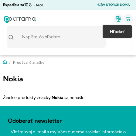
Prejsť
10.8.
Expedícia za
V UTOROK DOMA
v 14:00
na
obsah
Hľadať
Domov
Predávané značky
Nokia
Žiadne produkty značky
Nokia
sa nenašli...
Z
á
Odoberať newsletter
p
ä
Vložte svoj e-mail a my Vám budeme zasielať informácie o
t