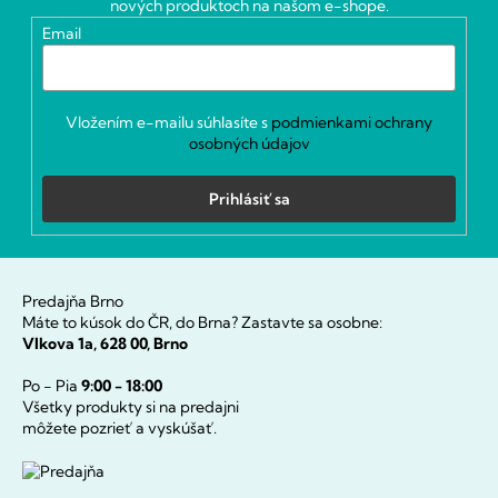
nových produktoch na našom e-shope.
i
Email
e
Vložením e-mailu súhlasíte s
podmienkami ochrany
osobných údajov
Prihlásiť sa
Predajňa Brno
Máte to kúsok do ČR, do Brna? Zastavte sa osobne:
Vlkova 1a, 628 00, Brno
Po - Pia
9:00 - 18:00
Všetky produkty si na predajni
môžete pozrieť a vyskúšať.