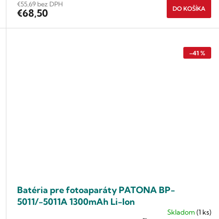
€55,69 bez DPH
DO KOŠÍKA
€68,50
–41 %
Batéria pre fotoaparáty PATONA BP-
5011/-5011A 1300mAh Li-Ion
Skladom
(1 ks)