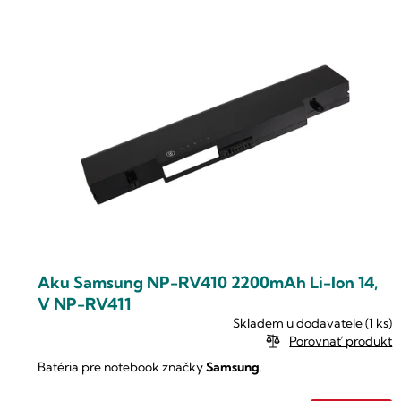
n
ý
i
p
e
i
p
s
r
p
o
r
d
o
u
d
k
u
t
k
o
t
v
o
Aku Samsung NP-RV410 2200mAh Li-lon 14,
v
V NP-RV411
Skladem u dodavatele
(1 ks)
Porovnať produkt
Batéria pre notebook značky
Samsung
.