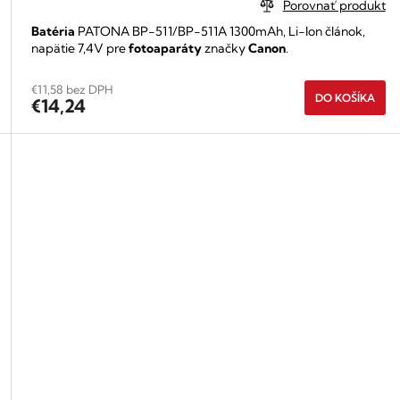
Porovnať produkt
Batéria
PATONA BP-511/BP-511A 1300mAh, Li-lon článok,
napätie 7,4V pre
fotoaparáty
značky
Canon
.
€11,58 bez DPH
DO KOŠÍKA
€14,24