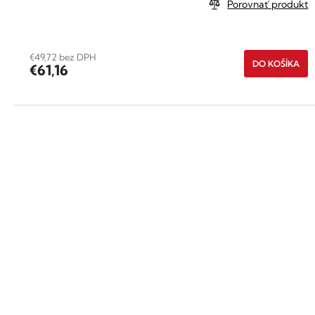
Porovnať produkt
€49,72 bez DPH
DO KOŠÍKA
€61,16