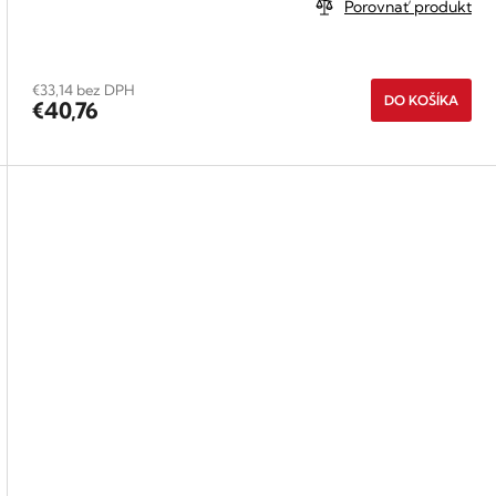
Porovnať produkt
€33,14 bez DPH
DO KOŠÍKA
€40,76