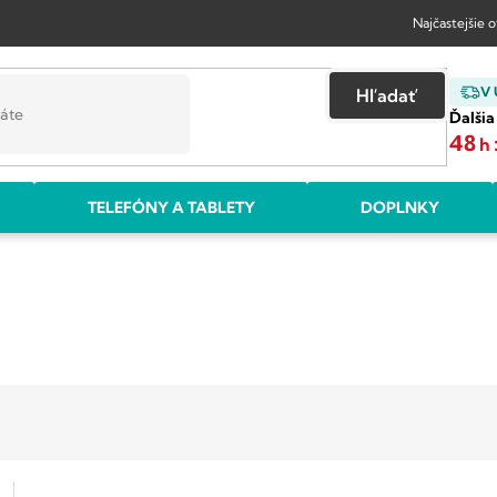
Najčastejšie 
V
Hľadať
Ďalšia
48
h
TELEFÓNY A TABLETY
DOPLNKY