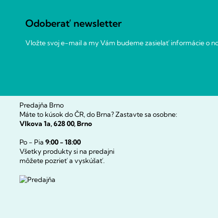
ä
a
c
t
Odoberať newsletter
i
i
e
e
Vložte svoj e-mail a my Vám budeme zasielať informácie o 
p
r
v
k
y
v
Predajňa Brno
ý
Máte to kúsok do ČR, do Brna? Zastavte sa osobne:
p
Vlkova 1a, 628 00, Brno
i
s
Po - Pia
9:00 - 18:00
Všetky produkty si na predajni
u
môžete pozrieť a vyskúšať.