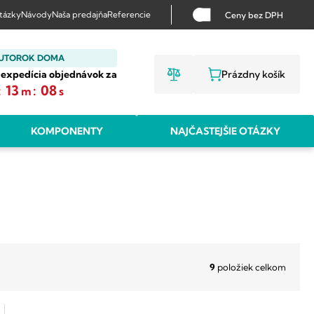
otázky
Návody
Naša predajňa
Referencie
Ceny bez DPH
 UTOROK DOMA
 expedícia objednávok za
Prázdny košík
NÁKUPNÝ KO
:
13
:
07
m
s
KOMPONENTY
NAJČASTEJŠIE OTÁZKY
9
položiek celkom