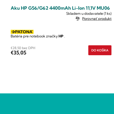
Aku HP G56/G62 4400mAh Li-Ion 11,1V MU06
Skladem u dodavatele
(1 ks)
Porovnať produkt
Batéria pre notebook značky
HP
.
€28,50 bez DPH
DO KOŠÍKA
€35,05
O
v
Z
l
á
á
p
d