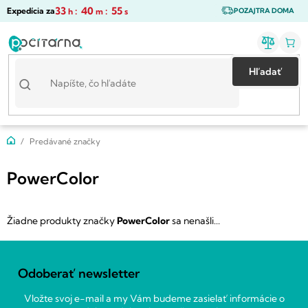
Prejsť
33
:
40
:
55
Expedícia za
h
m
s
POZAJTRA DOMA
na
obsah
Hľadať
Domov
Predávané značky
PowerColor
Žiadne produkty značky
PowerColor
sa nenašli...
Z
á
Odoberať newsletter
p
ä
Vložte svoj e-mail a my Vám budeme zasielať informácie o
t