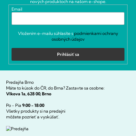
nových produktoch na našom e-shope.
i
Email
e
Vložením e-mailu súhlasíte s
podmienkami ochrany
osobných údajov
Prihlásiť sa
Predajňa Brno
Máte to kúsok do ČR, do Brna? Zastavte sa osobne:
Vlkova 1a, 628 00, Brno
Po - Pia
9:00 - 18:00
Všetky produkty si na predajni
môžete pozrieť a vyskúšať.