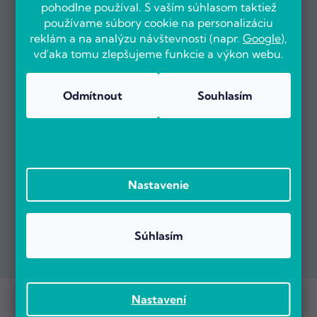
pohodlne používal. S vaším súhlasom taktiež
používame súbory cookie na personalizáciu
reklám a na analýzu návštevnosti (napr.
Google
),
vďaka tomu zlepšujeme funkcie a výkon webu.
Odmítnout
Souhlasím
Nastavenie
Súhlasím
Prebieha Masaker cien! Navyše objednávky nad 100 EUR sú s
Copyright 2026
POČÍTÁRNA.SK
. Všetky práva vyhradené.
Nastavení
dopravou zadarmo.
Vytvoril Shoptet Premium