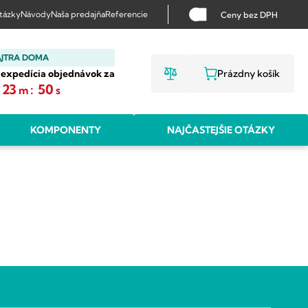
otázky
Návody
Naša predajňa
Referencie
Ceny bez DPH
AJTRA DOMA
 expedícia objednávok za
Prázdny košík
NÁKUPNÝ KO
23
:
50
m
s
KOMPONENTY
NAJČASTEJŠIE OTÁZKY