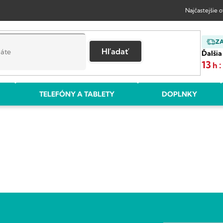
Najčastejšie 
Z
Hľadať
Ďalšia
13
:
h
TELEFÓNY A TABLETY
DOPLNKY