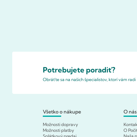
Potrebujete poradiť?
Obráťte sa na našich špecialistov, ktorí vám rad
Všetko o nákupe
O nás
Možnosti dopravy
Konta
Možnosti platby
O Počí
Splátkový predaj
Naša p