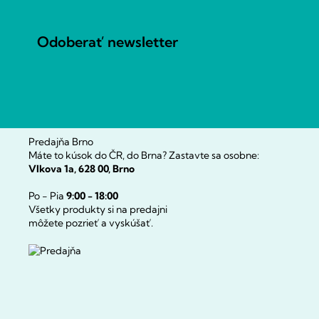
p
ä
t
Odoberať newsletter
i
e
Predajňa Brno
Máte to kúsok do ČR, do Brna? Zastavte sa osobne:
Vlkova 1a, 628 00, Brno
Po - Pia
9:00 - 18:00
Všetky produkty si na predajni
môžete pozrieť a vyskúšať.