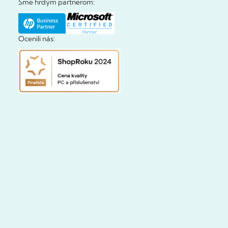
Sme hrdým partnerom:
Ocenili nás: