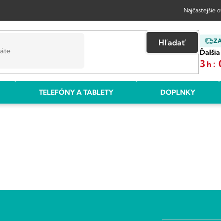
Najčastejšie 
Z
Hľadať
Ďalšia
3
:
h
TELEFÓNY A TABLETY
DOPLNKY