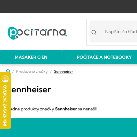
Prejsť
na
obsah
MASAKER CIEN
POČÍTAČE A NOTEBOOKY
Domov
Predávané značky
Sennheiser
Sennheiser
Žiadne produkty značky
Sennheiser
sa nenašli...
Z
á