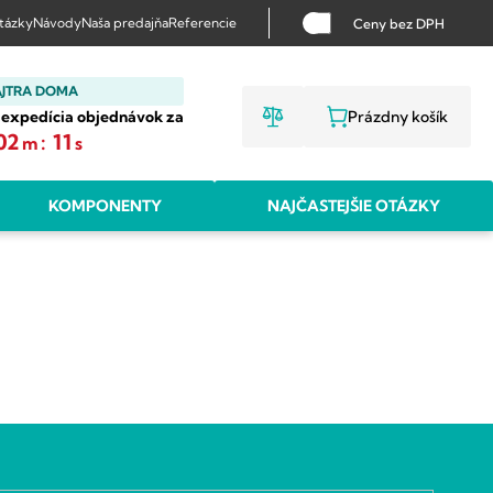
otázky
Návody
Naša predajňa
Referencie
Ceny bez DPH
AJTRA DOMA
 expedícia objednávok za
Prázdny košík
NÁKUPNÝ KO
02
:
10
m
s
KOMPONENTY
NAJČASTEJŠIE OTÁZKY