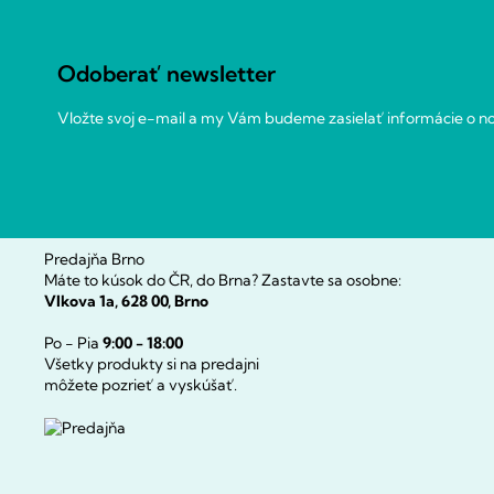
p
ä
t
Odoberať newsletter
i
e
Vložte svoj e-mail a my Vám budeme zasielať informácie o 
Predajňa Brno
Máte to kúsok do ČR, do Brna? Zastavte sa osobne:
Vlkova 1a, 628 00, Brno
Po - Pia
9:00 - 18:00
Všetky produkty si na predajni
môžete pozrieť a vyskúšať.