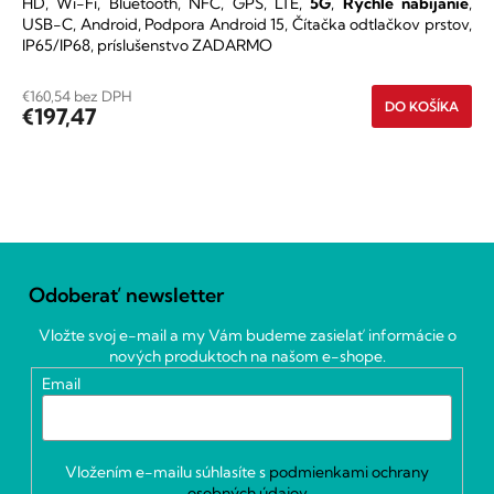
HD, Wi-Fi, Bluetooth, NFC, GPS, LTE,
5G
,
Rýchle nabíjanie
,
hviezdičiek.
USB-C, Android, Podpora Android 15, Čítačka odtlačkov prstov,
IP65/IP68, príslušenstvo ZADARMO
€160,54 bez DPH
DO KOŠÍKA
€197,47
O
v
Z
l
á
á
Odoberať newsletter
p
d
ä
a
Vložte svoj e-mail a my Vám budeme zasielať informácie o
c
t
nových produktoch na našom e-shope.
i
i
Email
e
e
p
r
v
k
Vložením e-mailu súhlasíte s
podmienkami ochrany
y
osobných údajov