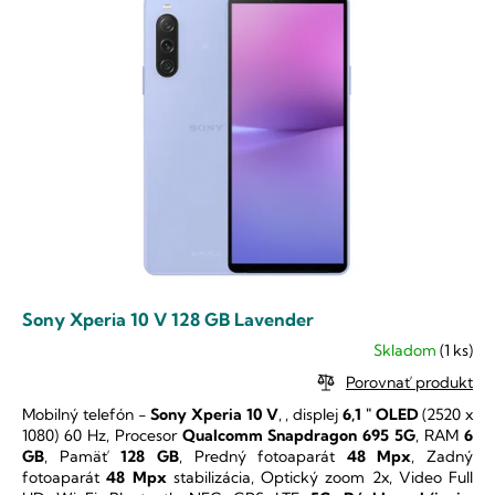
p
e
i
p
s
r
p
o
r
d
o
u
d
k
u
t
k
o
t
v
o
v
Sony Xperia 10 V 128 GB Lavender
Skladom
(1 ks)
Priemerné
hodnotenie
Porovnať produkt
produktu
Mobilný telefón -
Sony Xperia 10 V
,
, displej
6,1 "
OLED
(2520 x
je
1080) 60 Hz, Procesor
Qualcomm Snapdragon 695 5G
, RAM
6
5,0
GB
, Pamäť
128 GB
, Predný fotoaparát
48 Mpx
, Zadný
z
fotoaparát
48 Mpx
stabilizácia, Optický zoom 2x, Video Full
5