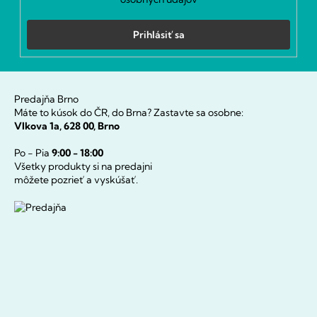
v
ý
Prihlásiť sa
p
i
s
u
Predajňa Brno
Máte to kúsok do ČR, do Brna? Zastavte sa osobne:
Vlkova 1a, 628 00, Brno
Po - Pia
9:00 - 18:00
Všetky produkty si na predajni
môžete pozrieť a vyskúšať.