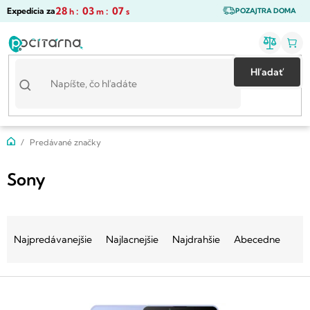
Prejsť
28
:
03
:
07
Expedícia za
h
m
s
POZAJTRA DOMA
na
obsah
Hľadať
Domov
Predávané značky
Sony
R
a
Najpredávanejšie
Najlacnejšie
Najdrahšie
Abecedne
d
e
V
n
ý
i