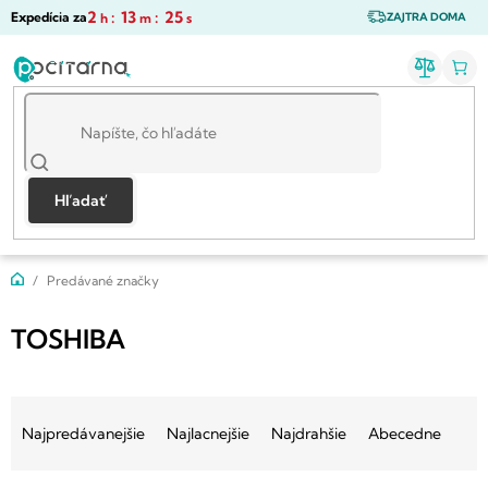
Prejsť
2
:
13
:
25
Expedícia za
h
m
s
ZAJTRA DOMA
na
obsah
Hľadať
Domov
Predávané značky
TOSHIBA
R
a
Najpredávanejšie
Najlacnejšie
Najdrahšie
Abecedne
d
e