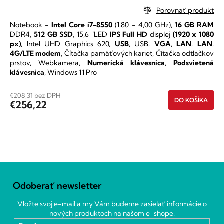
hodnotenie
Porovnať produkt
produktu
Notebook -
Intel Core i7-8550
(1,80 - 4,00 GHz),
16 GB RAM
je
DDR4,
512 GB SSD
, 15,6 "LED
IPS
Full HD
displej
(1920 x 1080
5,0
px)
, Intel UHD Graphics 620,
USB
, USB,
VGA
,
LAN
,
LAN
,
z
4G/LTE modem
, Čítačka pamäťových kariet, Čítačka odtlačkov
5
prstov, Webkamera,
Numerická klávesnica
,
Podsvietená
hviezdičiek.
klávesnica
, Windows 11 Pro
€208,31 bez DPH
DO KOŠÍKA
€256,22
O
v
Z
l
á
á
Odoberať newsletter
p
d
ä
a
Vložte svoj e-mail a my Vám budeme zasielať informácie o
c
t
nových produktoch na našom e-shope.
i
i