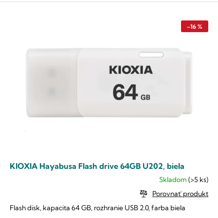
V
n
ý
i
p
e
–16 %
i
p
s
r
p
o
r
d
o
u
d
k
u
t
k
o
t
v
o
v
KIOXIA Hayabusa Flash drive 64GB U202, biela
Skladom
(>5 ks)
Priemerné
hodnotenie
Porovnať produkt
produktu
Flash disk, kapacita 64 GB, rozhranie USB 2.0, farba biela
je
5,0