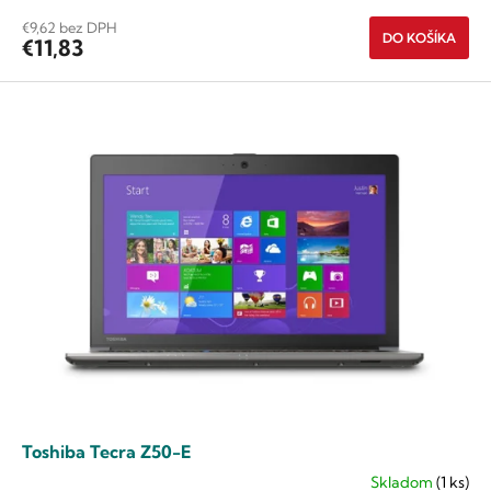
z
€9,62 bez DPH
DO KOŠÍKA
5
€11,83
hviezdičiek.
Toshiba Tecra Z50-E
Skladom
(1 ks)
Priemerné