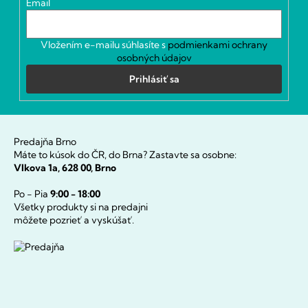
Email
e
e
p
r
v
Vložením e-mailu súhlasíte s
podmienkami ochrany
k
osobných údajov
y
Prihlásiť sa
v
ý
p
i
s
Predajňa Brno
u
Máte to kúsok do ČR, do Brna? Zastavte sa osobne:
Vlkova 1a, 628 00, Brno
Po - Pia
9:00 - 18:00
Všetky produkty si na predajni
môžete pozrieť a vyskúšať.